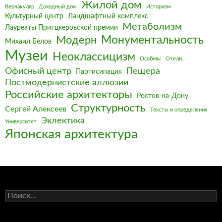
Жилой дом
Вернакуляр
Доходный дом
Историзм
Культурный центр
Ландшафтный комплекс
Метаболизм
Лауреаты Притцкеровской премии
Монументальность
Модерн
Михаил Белов
Музеи
Неоклассицизм
Особняк
Отели.
Офисный центр
Пещера
Партисипация
Постмодернистские аллюзии
Российские архитекторы
Ростов-на-Дону
Структурность
Сергей Алексеев
Тексты и определения
Эклектика
Университет
Японская архитектура
Найти: