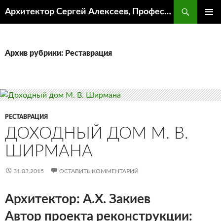
Поиск
Архитектор Сергей Алексеев, Профессор кафедры ИА и АР ААИ ЮФУ
ПЕРЕЙТИ
ОСНОВ
К
МЕНЮ
СОДЕРЖИМОМУ
Архив рубрики: Реставрация
РЕСТАВРАЦИЯ
ДОХОДНЫЙ ДОМ М. В.
ШИРМАНА
31.03.2015
ОСТАВИТЬ КОММЕНТАРИЙ
Архитектор: А.Х. Закиев
Автор проекта реконструкции: