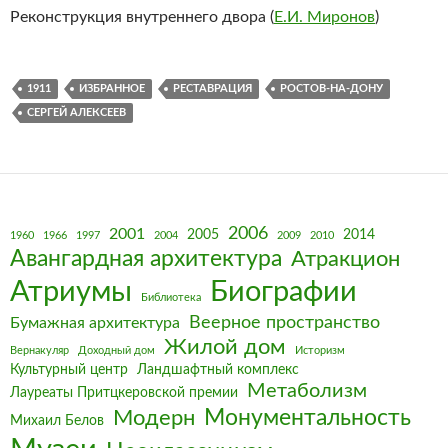
Реконструкция внутреннего двора (
Е.И. Миронов
)
1911
ИЗБРАННОЕ
РЕСТАВРАЦИЯ
РОСТОВ-НА-ДОНУ
СЕРГЕЙ АЛЕКСЕЕВ
2006
2001
2005
2014
1960
1966
1997
2004
2009
2010
Авангардная архитектура
Атракцион
Биографии
Атриумы
Библиотека
Веерное пространство
Бумажная архитектура
Жилой дом
Вернакуляр
Доходный дом
Историзм
Культурный центр
Ландшафтный комплекс
Метаболизм
Лауреаты Притцкеровской премии
Монументальность
Модерн
Михаил Белов