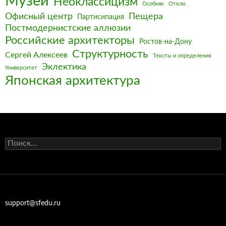
Музеи
Неоклассицизм
Особняк
Отели.
Офисный центр
Пещера
Партисипация
Постмодернистские аллюзии
Российские архитекторы
Ростов-на-Дону
Структурность
Сергей Алексеев
Тексты и определения
Эклектика
Университет
Японская архитектура
Найти:
support@sfedu.ru