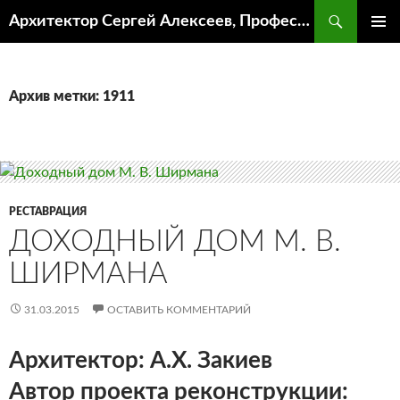
Поиск
Архитектор Сергей Алексеев, Профессор кафедры ИА и АР ААИ ЮФУ
ПЕРЕЙТИ
ОСНОВ
К
МЕНЮ
СОДЕРЖИМОМУ
Архив метки: 1911
РЕСТАВРАЦИЯ
ДОХОДНЫЙ ДОМ М. В.
ШИРМАНА
31.03.2015
ОСТАВИТЬ КОММЕНТАРИЙ
Архитектор: А.Х. Закиев
Автор проекта реконструкции: