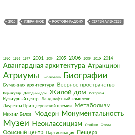
2010
ИЗБРАННОЕ
РОСТОВ-НА-ДОНУ
СЕРГЕЙ АЛЕКСЕЕВ
2006
2001
2005
2014
1960
1966
1997
2004
2009
2010
Авангардная архитектура
Атракцион
Биографии
Атриумы
Библиотека
Веерное пространство
Бумажная архитектура
Жилой дом
Вернакуляр
Доходный дом
Историзм
Культурный центр
Ландшафтный комплекс
Метаболизм
Лауреаты Притцкеровской премии
Монументальность
Модерн
Михаил Белов
Музеи
Неоклассицизм
Особняк
Отели.
Офисный центр
Пещера
Партисипация