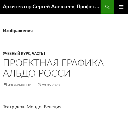
Поиск
Архитектор Сергей Алексеев, Профессор кафедры ИА и АР ААИ ЮФУ
ПЕРЕЙТИ
ОСНОВ
К
МЕНЮ
СОДЕРЖИМОМУ
Изображения
УЧЕБНЫЙ КУРС, ЧАСТЬ I
ПРОЕКТНАЯ ГРАФИКА
АЛЬДО РОССИ
ИЗОБРАЖЕНИЕ
23.05.2020
Театр дель Мондо. Венеция