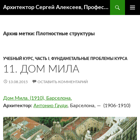
Поиск
Архитектор Сергей Алексеев, Профессор кафедры ИА и АР ААИ ЮФУ
ПЕРЕЙТИ
ОСНОВ
К
МЕНЮ
СОДЕРЖИМОМУ
Архив метки: Плотностные структуры
УЧЕБНЫЙ КУРС, ЧАСТЬ I
,
ФУНДАМЕТАЛЬНЫЕ ПРОБЛЕМЫ КУРСА
11. ДОМ МИЛА
13.08.2015
ОСТАВИТЬ КОММЕНТАРИЙ
Дом Мила. (1910), Барселона.
Архитектор:
Антонио Гауди
, Барселона, — (1906-1910)