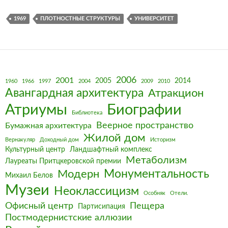
1969
ПЛОТНОСТНЫЕ СТРУКТУРЫ
УНИВЕРСИТЕТ
2006
2001
2005
2014
1960
1966
1997
2004
2009
2010
Авангардная архитектура
Атракцион
Биографии
Атриумы
Библиотека
Веерное пространство
Бумажная архитектура
Жилой дом
Вернакуляр
Доходный дом
Историзм
Культурный центр
Ландшафтный комплекс
Метаболизм
Лауреаты Притцкеровской премии
Монументальность
Модерн
Михаил Белов
Музеи
Неоклассицизм
Особняк
Отели.
Офисный центр
Пещера
Партисипация
Постмодернистские аллюзии