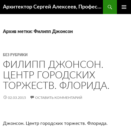
Поиск
Архитектор Сергей Алексеев, Профессор кафедры ИА и АР ААИ ЮФУ
ПЕРЕЙТИ
ОСНОВ
К
МЕНЮ
СОДЕРЖИМОМУ
Архив метки: Филипп Джонсон
БЕЗ РУБРИКИ
ФИЛИПП ДЖОНСОН.
ЦЕНТР ГОРОДСКИХ
ТОРЖЕСТВ. ФЛОРИДА.
02.03.2015
ОСТАВИТЬ КОММЕНТАРИЙ
Джонсон. Центр городских торжеств. Флорида.