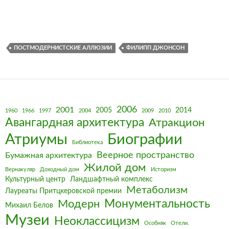
ПОСТМОДЕРНИСТСКИЕ АЛЛЮЗИИ
ФИЛИПП ДЖОНСОН
2006
2001
2005
2014
1960
1966
1997
2004
2009
2010
Авангардная архитектура
Атракцион
Биографии
Атриумы
Библиотека
Веерное пространство
Бумажная архитектура
Жилой дом
Вернакуляр
Доходный дом
Историзм
Культурный центр
Ландшафтный комплекс
Метаболизм
Лауреаты Притцкеровской премии
Монументальность
Модерн
Михаил Белов
Музеи
Неоклассицизм
Особняк
Отели.