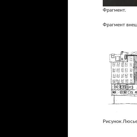
Фрагмент.
Фрагмент внеш
Рисунок Люсье