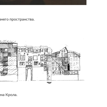
него пространства.
на Крола.