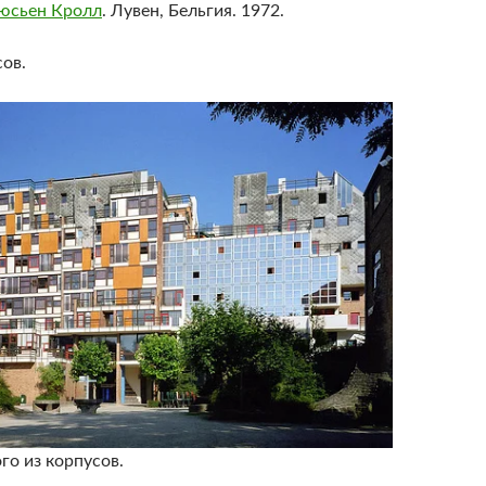
юсьен Кролл
. Лувен, Бельгия. 1972.
ов.
го из корпусов.