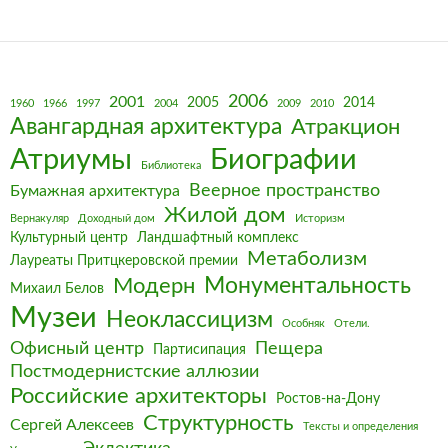
2006
2001
2005
2014
1960
1966
1997
2004
2009
2010
Авангардная архитектура
Атракцион
Биографии
Атриумы
Библиотека
Веерное пространство
Бумажная архитектура
Жилой дом
Вернакуляр
Доходный дом
Историзм
Культурный центр
Ландшафтный комплекс
Метаболизм
Лауреаты Притцкеровской премии
Монументальность
Модерн
Михаил Белов
Музеи
Неоклассицизм
Особняк
Отели.
Офисный центр
Пещера
Партисипация
Постмодернистские аллюзии
Российские архитекторы
Ростов-на-Дону
Структурность
Сергей Алексеев
Тексты и определения