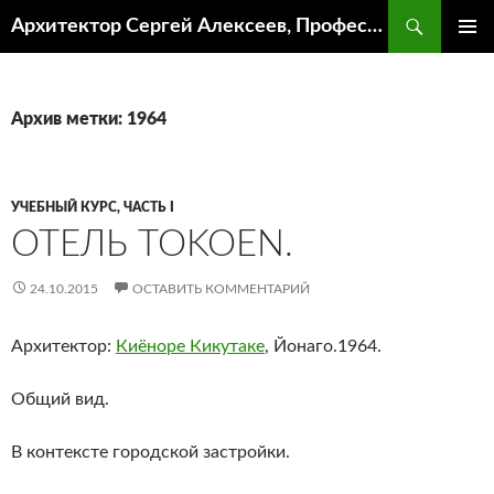
Поиск
Архитектор Сергей Алексеев, Профессор кафедры ИА и АР ААИ ЮФУ
ПЕРЕЙТИ
ОСНОВ
К
МЕНЮ
СОДЕРЖИМОМУ
Архив метки: 1964
УЧЕБНЫЙ КУРС, ЧАСТЬ I
ОТЕЛЬ TOKOEN.
24.10.2015
ОСТАВИТЬ КОММЕНТАРИЙ
Архитектор:
Киёноре Кикутаке
, Йонаго.1964.
Общий вид.
В контексте городской застройки.