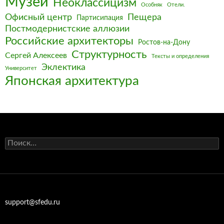
Музеи
Неоклассицизм
Особняк
Отели.
Офисный центр
Пещера
Партисипация
Постмодернистские аллюзии
Российские архитекторы
Ростов-на-Дону
Структурность
Сергей Алексеев
Тексты и определения
Эклектика
Университет
Японская архитектура
Найти:
support@sfedu.ru