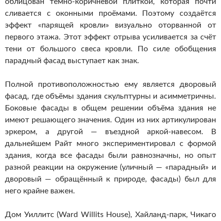
облицован тёмно-коричневой плиткой
, которая почти
сливается с оконными проёмами. Поэтому создаётся
эффект «парящей кровли» визуально оторванной от
первого этажа. Этот эффект отрыва усиливается за счёт
тени от большого свеса кровли. По силе обобщения
парадный фасад выступает как знак.
Полной противоположностью ему является дворовый
фасад, где объёмы здания скульптурны и
асимметричны.
Боковые фасады в общем решении объёма здания не
имеют решающего значения. Один из них артикулирован
эркером, а другой — въездной аркой-навесом. В
дальнейшем Райт много экспериментировал с формой
здания, когда все фасады были равнозначны, но опыт
разной реакции на окружение (уличный — «парадный» и
дворовый — обращённый к природе, фасады) был для
него крайне важен.
Дом Уиллитс (Ward Willits House), Хайланд-парк, Чикаго