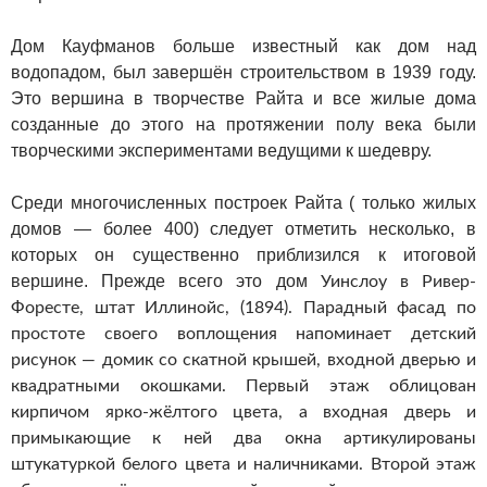
Дом Кауфманов больше известный как дом над
водопадом, был завершён строительством в 1939 году.
Это вершина в творчестве Райта и все жилые дома
созданные до этого на протяжении полу века были
творческими экспериментами ведущими к шедевру.
Среди многочисленных построек Райта ( только жилых
домов — более
4
00) следует отметить несколько, в
которых он существенно приблизился к итоговой
вершине. Прежде всего это дом
Уинслоу в Ривер-
Форесте, штат Иллинойс, (1894).
Парадный фасад по
простоте своего воплощения напоминает детский
рисунок — домик со скатной крышей, входной дверью и
квадратными окошками. Первый этаж облицован
кирпичом ярко-жёлтого цвета, а входная дверь и
примыкающие к ней два окна артикулированы
штукатуркой белого цвета и наличниками. Второй этаж