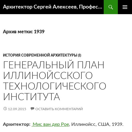
Поиск
Архитектор Сергей Алексеев, Профессор кафедры ИА и АР ААИ ЮФУ
ПЕРЕЙТИ
ОСНОВ
К
МЕНЮ
СОДЕРЖИМОМУ
Архив метки: 1939
ИСТОРИЯ СОВРЕМЕННОЙ АРХИТЕКТУРЫ (I)
ГЕНЕРАЛЬНЫЙ ПЛАН
ИЛЛИНОЙССКОГО
ТЕХНОЛОГИЧЕСКОГО
ИНСТИТУТА
12.09.2015
ОСТАВИТЬ КОММЕНТАРИЙ
Архитектор:
Мис ван дер Рое
, Иллинойсс, США, 1939.