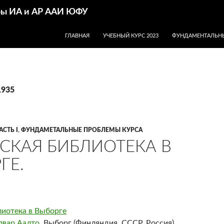
дры ИА и АР ААИ ЮФУ
ПЕРЕЙТИ К СОДЕРЖИМОМУ
ГЛАВНАЯ
УЧЕБНЫЙ КУРС 2023
ФУНДАМЕНТАЛЬНЫ
1935
АСТЬ I
,
ФУНДАМЕТАЛЬНЫЕ ПРОБЛЕМЫ КУРСА
СКАЯ БИБЛИОТЕКА В
ГЕ.
лиотека в Выборге
лвар Аалто
, Выборг (Финляндия, СССР, Россия),