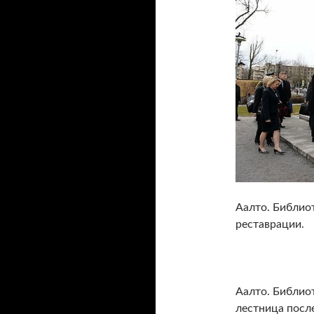
Аалто. Библиот
реставрации.
Аалто. Библио
лестница посл