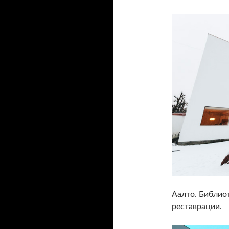
Аалто. Библио
реставрации.