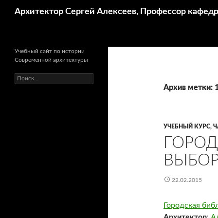
Поиск
Архитектор Сергей Алексеев, Профессор кафе
Учебный сайт по истории
Современной архитектуры
Найти:
Архив метки: 
УЧЕБНЫЙ КУРС, Ч
ГОРОД
ВЫБОР
22.02.2015
Городская биб
Архитектор
:
А