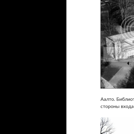
Аалто. Библиот
стороны входа