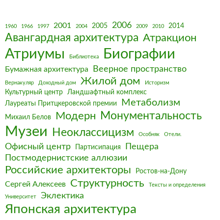
2006
2001
2005
2014
1960
1966
1997
2004
2009
2010
Авангардная архитектура
Атракцион
Биографии
Атриумы
Библиотека
Веерное пространство
Бумажная архитектура
Жилой дом
Вернакуляр
Доходный дом
Историзм
Культурный центр
Ландшафтный комплекс
Метаболизм
Лауреаты Притцкеровской премии
Монументальность
Модерн
Михаил Белов
Музеи
Неоклассицизм
Особняк
Отели.
Офисный центр
Пещера
Партисипация
Постмодернистские аллюзии
Российские архитекторы
Ростов-на-Дону
Структурность
Сергей Алексеев
Тексты и определения
Эклектика
Университет
Японская архитектура