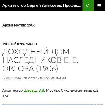
Поиск
Архитектор Сергей Алексеев, Профессор кафедры ИА и АР ААИ ЮФУ
ПЕРЕЙТИ
ОСНОВ
К
МЕНЮ
СОДЕРЖИМОМУ
Архив метки: 1906
УЧЕБНЫЙ КУРС, ЧАСТЬ I
ДОХОДНЫЙ ДОМ
НАСЛЕДНИКОВ Е. Е.
ОРЛОВА (1906)
08.11.2016
ОСТАВИТЬ КОММЕНТАРИЙ
Архитектор
Шервуд В.В.
Москва, Смоленская площадь,
1/4.