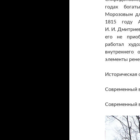
годах богат
Морозовым дл
1815 году 
И. И. Дмитриев
его не прио
работал худ
внутреннего 
элементы ренес
Историческая 
Современный 
Современный 