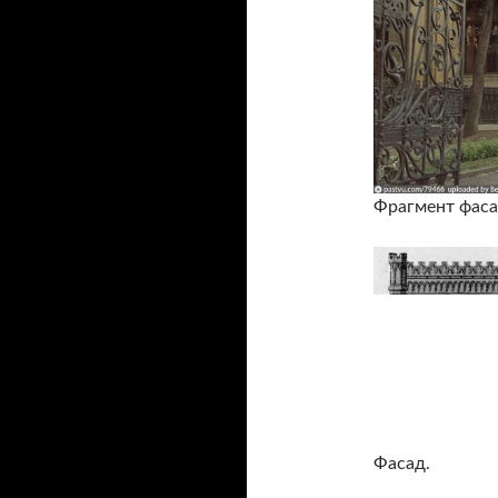
Фрагмент фаса
Фасад.