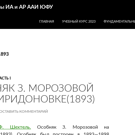
дры ИА и АР ААИ ЮФУ
ПЕРЕЙТИ К СОДЕРЖИМОМУ
ГЛАВНАЯ
УЧЕБНЫЙ КУРС 2023
ФУНДАМЕНТАЛЬНЫ
1893
АСТЬ I
ЯК З. МОРОЗОВОЙ
ИРИДОНОВКЕ(1893)
ОСТАВИТЬ КОММЕНТАРИЙ
Ф. Шехтель.
Особняк З. Морозовой на
(1893). Особняк был построен в 1893—1898