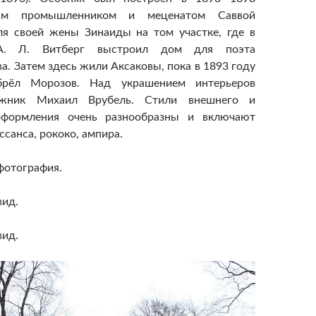
ым промышленником и меценатом Саввой
я своей жены Зинаиды на том участке, где в
А. Л. Витберг выстроил дом для поэта
а. Затем здесь жили Аксаковы, пока в 1893 году
брёл Морозов. Над украшением интерьеров
ожник Михаил Врубель. Стили внешнего и
оформления очень разнообразны и включают
санса, рококо, ампира.
фотография.
вид.
вид.