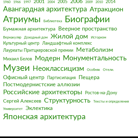
2006
2001
2005
2014
1960
1966
1997
2004
2009
2010
Авангардная архитектура
Атракцион
Биографии
Атриумы
Библиотека
Веерное пространство
Бумажная архитектура
Жилой дом
Вернакуляр
Доходный дом
Историзм
Культурный центр
Ландшафтный комплекс
Метаболизм
Лауреаты Притцкеровской премии
Монументальность
Модерн
Михаил Белов
Музеи
Неоклассицизм
Особняк
Отели.
Офисный центр
Пещера
Партисипация
Постмодернистские аллюзии
Российские архитекторы
Ростов-на-Дону
Структурность
Сергей Алексеев
Тексты и определения
Эклектика
Университет
Японская архитектура