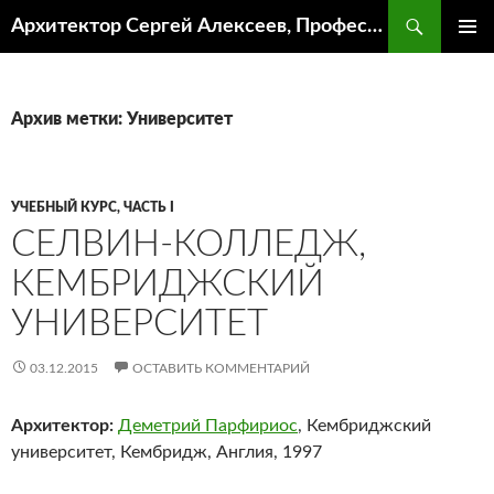
Поиск
Архитектор Сергей Алексеев, Профессор кафедры ИА и АР ААИ ЮФУ
ПЕРЕЙТИ
ОСНОВ
К
МЕНЮ
СОДЕРЖИМОМУ
Архив метки: Университет
УЧЕБНЫЙ КУРС, ЧАСТЬ I
СЕЛВИН-КОЛЛЕДЖ,
КЕМБРИДЖСКИЙ
УНИВЕРСИТЕТ
03.12.2015
ОСТАВИТЬ КОММЕНТАРИЙ
Архитектор:
Деметрий Парфириос
, Кембриджский
университет, Кембридж, Англия, 1997