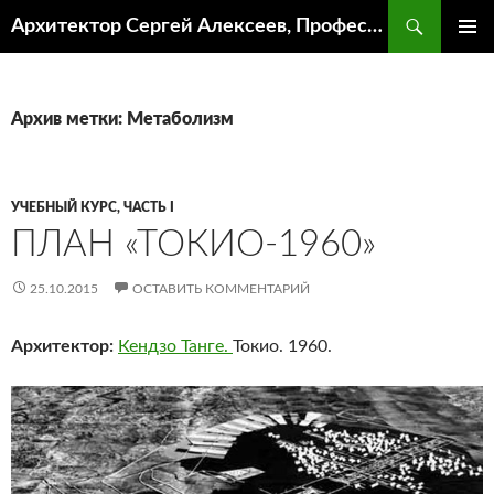
Поиск
Архитектор Сергей Алексеев, Профессор кафедры ИА и АР ААИ ЮФУ
ПЕРЕЙТИ
ОСНОВ
К
МЕНЮ
СОДЕРЖИМОМУ
Архив метки: Метаболизм
УЧЕБНЫЙ КУРС, ЧАСТЬ I
ПЛАН «ТОКИО-1960»
25.10.2015
ОСТАВИТЬ КОММЕНТАРИЙ
Архитектор:
Кендзо Танге.
Токио. 1960.