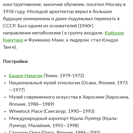
конструктивизма: закончив обучение, посетил Москву в
1958 году. Молодой архитектор верил в большое
будущее коммунизма и даже подумывал переехать в
СССР. Был одним из основателей (1960г)
направления метаболизма ( в группу входили
Киёнори
Кикутакэ
и Фумихико Маки, а лидером стал Кэндзо
Танге).
Постройки:
Башня Накагин
(Токио, 1979-1972)
Национальный музей этнологии (Осака, Япония, 1973
—1977)
Музей современного искусства в Хиросиме (Хиросима,
Япония, 1988—1989)
Wheelock Place (Сингапур, 1990—1993)
Международный аэропорт Куала-Лумпур (Куала-
Лумпур, Малайзия, 1992—1998)
Стадион Оита (Оита, Япония, 1996—2001,