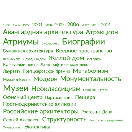
2006
2001
2005
2014
1960
1966
1997
2004
2009
2010
Авангардная архитектура
Атракцион
Биографии
Атриумы
Библиотека
Веерное пространство
Бумажная архитектура
Жилой дом
Вернакуляр
Доходный дом
Историзм
Культурный центр
Ландшафтный комплекс
Метаболизм
Лауреаты Притцкеровской премии
Монументальность
Модерн
Михаил Белов
Музеи
Неоклассицизм
Особняк
Отели.
Офисный центр
Пещера
Партисипация
Постмодернистские аллюзии
Российские архитекторы
Ростов-на-Дону
Структурность
Сергей Алексеев
Тексты и определения
Эклектика
Университет