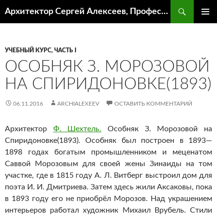
Поиск
Архитектор Сергей Алексеев, Профессор кафедры ИА и АР ААИ ЮФУ
ПЕРЕЙТИ
ОСНОВ
К
МЕНЮ
СОДЕРЖИМОМУ
УЧЕБНЫЙ КУРС, ЧАСТЬ I
ОСОБНЯК З. МОРОЗОВОЙ
НА СПИРИДОНОВКЕ(1893)
06.11.2016
ARCHIALEXEEV
ОСТАВИТЬ КОММЕНТАРИЙ
Архитектор
Ф. Шехтель.
Особняк З. Морозовой на
Спиридоновке(1893). Особняк был построен в 1893—
1898 годах богатым промышленником и меценатом
Саввой Морозовым для своей жены Зинаиды на том
участке, где в 1815 году А. Л. Витберг выстроил дом для
поэта И. И. Дмитриева. Затем здесь жили Аксаковы, пока
в 1893 году его не приобрёл Морозов. Над украшением
интерьеров работал художник Михаил Врубель. Стили