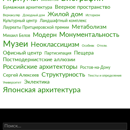
Веерное пространство
Бумажная архитектура
Жилой дом
Вернакуляр
Доходный дом
Историзм
Культурный центр
Ландшафтный комплекс
Метаболизм
Лауреаты Притцкеровской премии
Монументальность
Модерн
Михаил Белов
Музеи
Неоклассицизм
Особняк
Отели.
Офисный центр
Пещера
Партисипация
Постмодернистские аллюзии
Российские архитекторы
Ростов-на-Дону
Структурность
Сергей Алексеев
Тексты и определения
Эклектика
Университет
Японская архитектура
Найти: