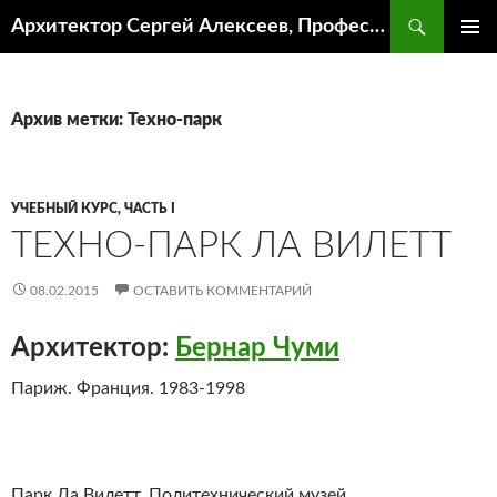
Поиск
Архитектор Сергей Алексеев, Профессор кафедры ИА и АР ААИ ЮФУ
ПЕРЕЙТИ
ОСНОВ
К
МЕНЮ
СОДЕРЖИМОМУ
Архив метки: Техно-парк
УЧЕБНЫЙ КУРС, ЧАСТЬ I
ТЕХНО-ПАРК ЛА ВИЛЕТТ
08.02.2015
ОСТАВИТЬ КОММЕНТАРИЙ
Архитектор:
Бернар Чуми
Париж. Франция. 1983-1998
Парк Ла Вилетт. Политехнический музей