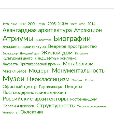
2006
2001
2005
2014
1960
1966
1997
2004
2009
2010
Авангардная архитектура
Атракцион
Биографии
Атриумы
Библиотека
Веерное пространство
Бумажная архитектура
Жилой дом
Вернакуляр
Доходный дом
Историзм
Культурный центр
Ландшафтный комплекс
Метаболизм
Лауреаты Притцкеровской премии
Монументальность
Модерн
Михаил Белов
Музеи
Неоклассицизм
Особняк
Отели.
Офисный центр
Пещера
Партисипация
Постмодернистские аллюзии
Российские архитекторы
Ростов-на-Дону
Структурность
Сергей Алексеев
Тексты и определения
Эклектика
Университет