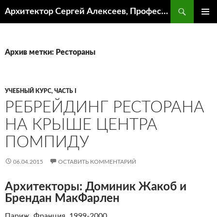
Поиск
Архитектор Сергей Алексеев, Профессор кафедры ИА и АР ААИ ЮФУ
ПЕРЕЙТИ
ОСНОВ
К
МЕНЮ
СОДЕРЖИМОМУ
Архив метки: Рестораны
УЧЕБНЫЙ КУРС, ЧАСТЬ I
РЕБРЕЙДИНГ РЕСТОРАНА
НА КРЫШЕ ЦЕНТРА
ПОМПИДУ
06.04.2015
ОСТАВИТЬ КОММЕНТАРИЙ
Архитекторы: Доминик Жакоб и
Брендан МакФарлен
Париж. Франция. 1999-2000