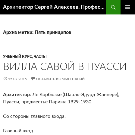
Поиск
Архитектор Сергей Алексеев, Профессор кафедры ИА и АР ААИ ЮФУ
ПЕРЕЙТИ
ОСНОВ
К
МЕНЮ
СОДЕРЖИМОМУ
Архив метки: Пять принципов
УЧЕБНЫЙ КУРС, ЧАСТЬ I
ВИЛЛА САВОЙ В ПУАССИ
15.07.2015
ОСТАВИТЬ КОММЕНТАРИЙ
Архитектор:
Ле Корбюзье (Шарль-Эдурд Жаннере),
Пуасси, предместье Парижа 1929-1930.
Со стороны главного входа.
Главный вход.