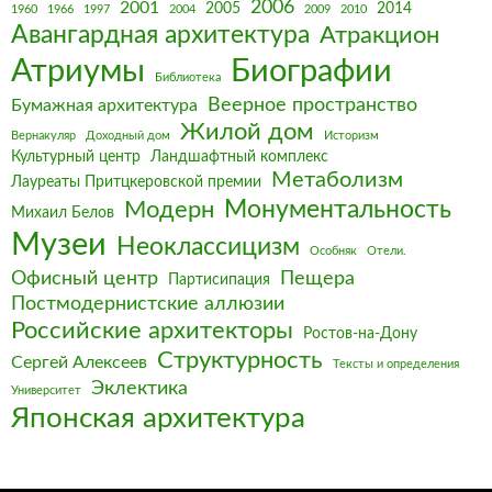
2006
2001
2005
2014
1960
1966
1997
2004
2009
2010
Авангардная архитектура
Атракцион
Биографии
Атриумы
Библиотека
Веерное пространство
Бумажная архитектура
Жилой дом
Вернакуляр
Доходный дом
Историзм
Культурный центр
Ландшафтный комплекс
Метаболизм
Лауреаты Притцкеровской премии
Монументальность
Модерн
Михаил Белов
Музеи
Неоклассицизм
Особняк
Отели.
Офисный центр
Пещера
Партисипация
Постмодернистские аллюзии
Российские архитекторы
Ростов-на-Дону
Структурность
Сергей Алексеев
Тексты и определения
Эклектика
Университет
Японская архитектура