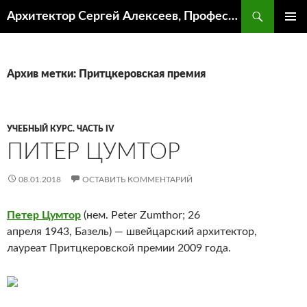
Поиск
Архитектор Сергей Алексеев, Профессор кафедры ИА и АР ААИ ЮФУ
ПЕРЕЙТИ
ОСНОВ
К
МЕНЮ
СОДЕРЖИМОМУ
Архив метки: Притцкеровская премия
УЧЕБНЫЙ КУРС. ЧАСТЬ IV
ПИТЕР ЦУМТОР
08.01.2018
ОСТАВИТЬ КОММЕНТАРИЙ
Петер Цумтор
(нем.
Peter Zumthor
; 26
апреля 1943, Базель) — швейцарский архитектор,
лауреат Притцкеровской премии 2009 года.