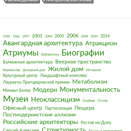
МЕТАМОДЕРНИЗМ
ПРИТЦКЕРОВСКАЯ ПРЕМИЯ
2006
2001
2005
2014
1960
1966
1997
2004
2009
2010
Авангардная архитектура
Атракцион
Биографии
Атриумы
Библиотека
Веерное пространство
Бумажная архитектура
Жилой дом
Вернакуляр
Доходный дом
Историзм
Культурный центр
Ландшафтный комплекс
Метаболизм
Лауреаты Притцкеровской премии
Монументальность
Модерн
Михаил Белов
Музеи
Неоклассицизм
Особняк
Отели.
Офисный центр
Пещера
Партисипация
Постмодернистские аллюзии
Российские архитекторы
Ростов-на-Дону
Структурность
Сергей Алексеев
Тексты и определения