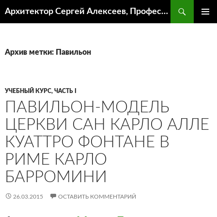
Поиск
Архитектор Сергей Алексеев, Профессор кафедры ИА и АР ААИ ЮФУ
ПЕРЕЙТИ
ОСНОВ
К
МЕНЮ
СОДЕРЖИМОМУ
Архив метки: Павильон
УЧЕБНЫЙ КУРС, ЧАСТЬ I
ПАВИЛЬОН-МОДЕЛЬ
ЦЕРКВИ САН КАРЛО АЛЛЕ
КУАТТРО ФОНТАНЕ В
РИМЕ КАРЛО
БАРРОМИНИ
26.03.2015
ОСТАВИТЬ КОММЕНТАРИЙ