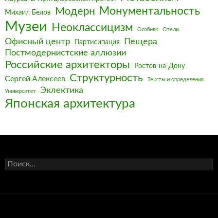
Монументальность
Модерн
Михаил Белов
Музеи
Неоклассицизм
Особняк
Отели.
Офисный центр
Пещера
Партисипация
Постмодернистские аллюзии
Российские архитекторы
Ростов-на-Дону
Структурность
Сергей Алексеев
Тексты и определения
Эклектика
Университет
Японская архитектура
Найти: