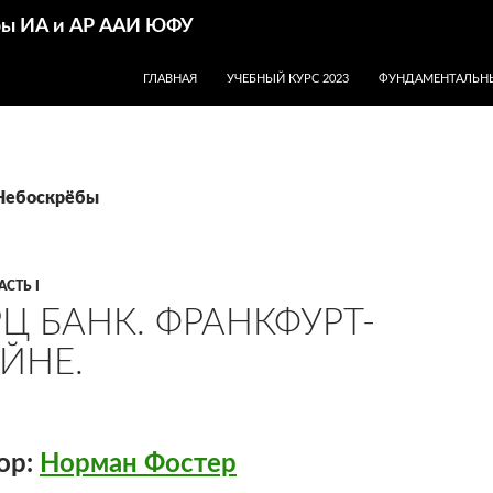
дры ИА и АР ААИ ЮФУ
ПЕРЕЙТИ К СОДЕРЖИМОМУ
ГЛАВНАЯ
УЧЕБНЫЙ КУРС 2023
ФУНДАМЕНТАЛЬНЫ
 Небоскрёбы
АСТЬ I
Ц БАНК. ФРАНКФУРТ-
ЙНЕ.
ор:
Норман Фостер