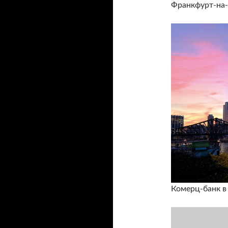
Франкфурт-на-
Комерц-банк в