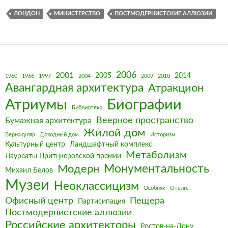
ЛОНДОН
МИНИСТЕРСТВО
ПОСТМОДЕРНИСТСКИЕ АЛЛЮЗИИ
2006
2001
2005
2014
1960
1966
1997
2004
2009
2010
Авангардная архитектура
Атракцион
Биографии
Атриумы
Библиотека
Веерное пространство
Бумажная архитектура
Жилой дом
Вернакуляр
Доходный дом
Историзм
Культурный центр
Ландшафтный комплекс
Метаболизм
Лауреаты Притцкеровской премии
Монументальность
Модерн
Михаил Белов
Музеи
Неоклассицизм
Особняк
Отели.
Офисный центр
Пещера
Партисипация
Постмодернистские аллюзии
Российские архитекторы
Ростов-на-Дону