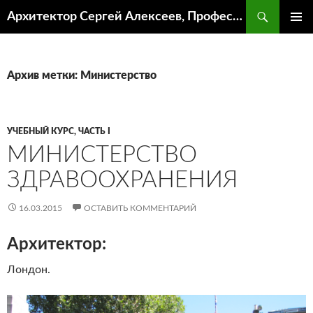
Поиск
Архитектор Сергей Алексеев, Профессор кафедры ИА и АР ААИ ЮФУ
ПЕРЕЙТИ
ОСНОВ
К
МЕНЮ
СОДЕРЖИМОМУ
Архив метки: Министерство
УЧЕБНЫЙ КУРС, ЧАСТЬ I
МИНИСТЕРСТВО
ЗДРАВООХРАНЕНИЯ
16.03.2015
ОСТАВИТЬ КОММЕНТАРИЙ
Архитектор:
Лондон.