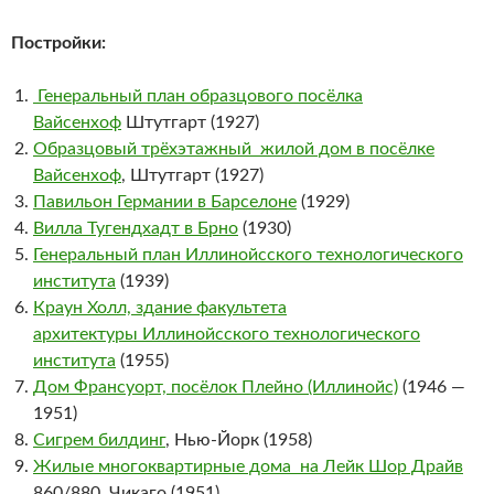
Постройки:
Генеральный план образцового посёлка
Вайсенхоф
Штутгарт (1927)
Образцовый трёхэтажный жилой дом в посёлке
Вайсенхоф
, Штутгарт (1927)
Павильон Германии в Барселоне
(1929)
Вилла Тугендхадт в Брно
(1930)
Генеральный план Иллинойсского технологического
института
(1939)
Краун Холл, здание факультета
архитектуры Иллинойсского технологического
института
(1955)
Дом Франсуорт, посёлок Плейно (Иллинойс)
(1946 —
1951)
Сигрем билдинг
, Нью-Йорк (1958)
Жилые многоквартирные дома на Лейк Шор Драйв
860/880, Чикаго (1951)