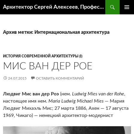
Поиск
Архитектор Сергей Алексеев, Профессор кафедры ИА и АР ААИ ЮФУ
ПЕРЕЙТИ
ОСНОВ
К
МЕНЮ
СОДЕРЖИМОМУ
Архив метки: Интернациональная архитектура
ИСТОРИЯ СОВРЕМЕННОЙ АРХИТЕКТУРЫ (I)
МИС ВАН ДЕР РОЕ
24.07.2015
ОСТАВИТЬ КОММЕНТАРИЙ
Людвиг Мис ван дер Роэ
(нем.
Ludwig Mies van der Rohe
,
настоящее имя нем.
Maria Ludwig Michael Mies
— Мария
Людвиг Михаэль Мис; 27 марта 1886, Ахен — 17 августа
1969, Чикаго) — немецкий архитектор-модернист