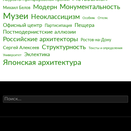
Монументальность
Модерн
Михаил Белов
Музеи
Неоклассицизм
Особняк
Отели.
Офисный центр
Пещера
Партисипация
Постмодернистские аллюзии
Российские архитекторы
Ростов-на-Дону
Структурность
Сергей Алексеев
Тексты и определения
Эклектика
Университет
Японская архитектура
Найти: