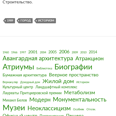
Строительство.
1989
ГОРОД
ИСТОРИЗМ
2006
2001
2005
2014
1960
1966
1997
2004
2009
2010
Авангардная архитектура
Атракцион
Биографии
Атриумы
Библиотека
Веерное пространство
Бумажная архитектура
Жилой дом
Вернакуляр
Доходный дом
Историзм
Культурный центр
Ландшафтный комплекс
Метаболизм
Лауреаты Притцкеровской премии
Монументальность
Модерн
Михаил Белов
Музеи
Неоклассицизм
Особняк
Отели.
Офисный центр
Пещера