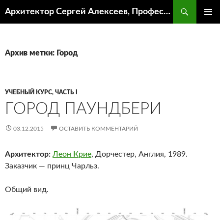
Поиск
Архитектор Сергей Алексеев, Профессор кафедры ИА и АР ААИ ЮФУ
ПЕРЕЙТИ
ОСНОВ
К
МЕНЮ
СОДЕРЖИМОМУ
Архив метки: Город
УЧЕБНЫЙ КУРС, ЧАСТЬ I
ГОРОД ПАУНДБЕРИ
03.12.2015
ОСТАВИТЬ КОММЕНТАРИЙ
Архитектор:
Леон Крие
, Дорчестер, Англия, 1989.
Заказчик — принц Чарльз.
Общий вид.