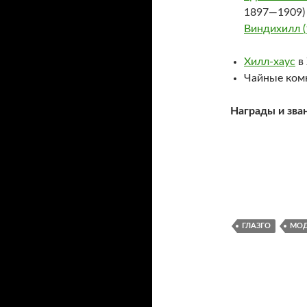
1897—1909) 
Виндихилл (
Хилл-хаус
в 
Чайные комн
Награды и зван
ГЛАЗГО
МОД