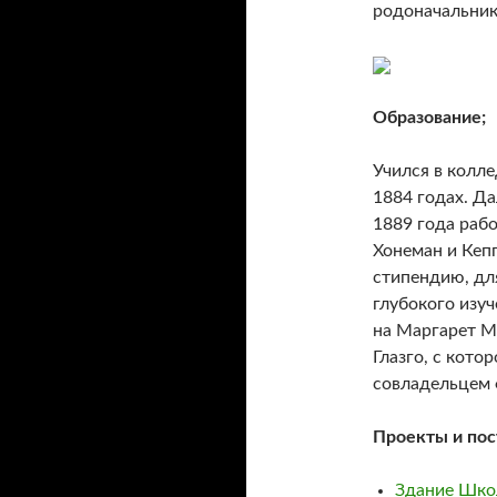
родоначальник
Образование;
Учился в колле
1884 годах. Да
1889 года раб
Хонеман и Кепп
стипендию, дл
глубокого изуч
на Маргарет М
Глазго, с кото
совладельцем 
Проекты и пос
Здание Школ