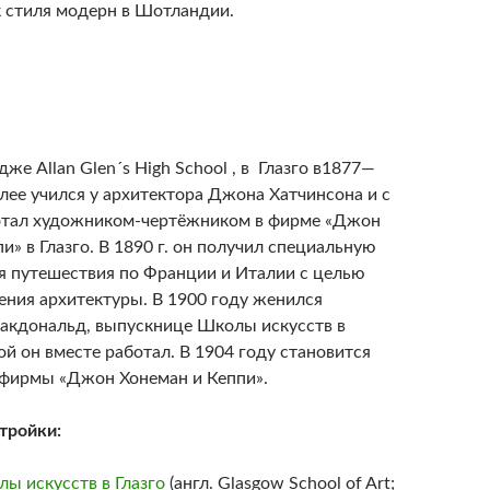
 стиля модерн в Шотландии.
дже Allan Glen´s High School , в Глазго в1877—
лее учился у архитектора Джона Хатчинсона и с
отал художником-чертёжником в фирме «Джон
и» в Глазго. В 1890 г. он получил специальную
я путешествия по Франции и Италии с целью
ения архитектуры. В 1900 году женился
акдональд, выпускнице Школы искусств в
рой он вместе работал. В 1904 году становится
фирмы «Джон Хонеман и Кеппи».
тройки:
ы искусств в Глазго
(англ.
Glasgow School of Art
;