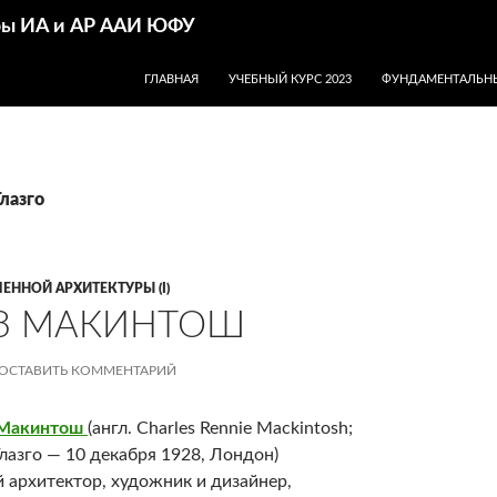
дры ИА и АР ААИ ЮФУ
ПЕРЕЙТИ К СОДЕРЖИМОМУ
ГЛАВНАЯ
УЧЕБНЫЙ КУРС 2023
ФУНДАМЕНТАЛЬНЫ
лазго
ЕННОЙ АРХИТЕКТУРЫ (I)
З МАКИНТОШ
ОСТАВИТЬ КОММЕНТАРИЙ
 Макинтош
(англ.
Charles Rennie Mackintosh
;
Глазго —
10 декабря 1928
, Лондон)
 архитектор, художник и дизайнер,