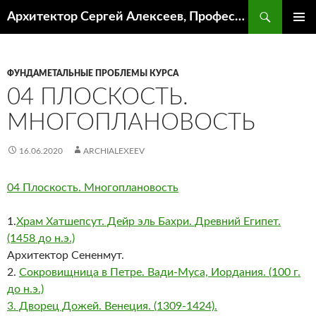
Поиск
Архитектор Сергей Алексеев, Профессор кафедры ИА и АР ААИ ЮФУ
ПЕРЕЙТИ
ОСНОВ
К
МЕНЮ
СОДЕРЖИМОМУ
ФУНДАМЕТАЛЬНЫЕ ПРОБЛЕМЫ КУРСА
04 ПЛОСКОСТЬ.
МНОГОПЛАНОВОСТЬ
16.06.2020
ARCHIALEXEEV
04 Плоскость. Многоплановость
1.
Храм Хатшепсут. Дейр эль Бахри. Древний Египет.
(1458 до н.э.)
Архитектор Сененмут.
2.
Сокровищница в Петре. Вади-Муса, Иордания. (100 г.
до н.э.)
3. Дворец Дожей. Венеция. (1309-1424).