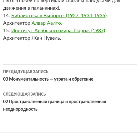
Пять этажей по вертикали связаны пандусами для
движения в паланкинах).
14.
Библиотека в Выборге. (1927. 1933-1935)
.
Архитектор
Алвар Аалто.
15.
Институт Арабского мира. Париж (1987)
Архитектор Жан Нувель.
Навигация
ПРЕДЫДУЩАЯ ЗАПИСЬ
по
03 Монументальность — утрата и обретение
записям
СЛЕДУЮЩАЯ ЗАПИСЬ
02 Пространственная граница и пространственная
неоднородность