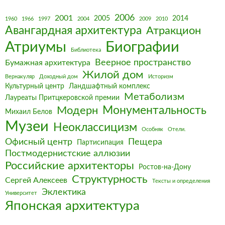
2006
2001
2005
2014
1960
1966
1997
2004
2009
2010
Авангардная архитектура
Атракцион
Биографии
Атриумы
Библиотека
Веерное пространство
Бумажная архитектура
Жилой дом
Вернакуляр
Доходный дом
Историзм
Культурный центр
Ландшафтный комплекс
Метаболизм
Лауреаты Притцкеровской премии
Монументальность
Модерн
Михаил Белов
Музеи
Неоклассицизм
Особняк
Отели.
Офисный центр
Пещера
Партисипация
Постмодернистские аллюзии
Российские архитекторы
Ростов-на-Дону
Структурность
Сергей Алексеев
Тексты и определения
Эклектика
Университет
Японская архитектура