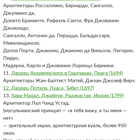
Архитекторы Росселлино, Бернардо, Сангалло,
Джулиано да,
Донато Браманте, Рафаэль Санти, Фра Джованни
Джокондо,
Сангалло, Антонио да, Перуцци, Бальдассаре,
Микеланджело,
Делла Порта, Джакомо, Джакомо да Виньола, Лигорио,
Пирро,
Мадерна, Карло и Джованни Лоренцо Бернини.
11.
Дворец Архиепископа в Градчанах. Прага (1694)
Архитекторы Жан-Баптист Матей, Джоан Джозеф Вирч.
12. Дворец Потала. Лхаса, Тибет (1697)
13.
Хава-Махал. Джайпур, Раджистан, Индия (1799)
Архитектор Лал Чанд Устад.
(мусульманский принцип — «я тебя вижу, а ты меня —
нет»
— зрительный экран, архитектурная вуаль, более 950
окон.