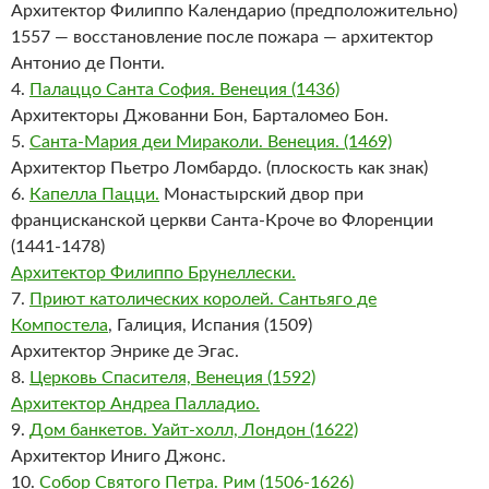
Архитектор Филиппо Календарио (предположительно)
1557 — восстановление после пожара — архитектор
Антонио де Понти.
4.
Палаццо Санта София. Венеция (1436)
Архитекторы Джованни Бон, Барталомео Бон.
5.
Санта-Мария деи Мираколи. Венеция. (1469)
Архитектор Пьетро Ломбардо. (плоскость как знак)
6.
Капелла Пацци.
Монастырский двор при
францисканской церкви Санта-Кроче во Флоренции
(1441-1478)
Архитектор Филиппо Брунеллески.
7.
Приют католических королей. Сантьяго де
Компостела
, Галиция, Испания (1509)
Архитектор Энрике де Эгас.
8.
Церковь Спасителя, Венеция (1592)
Архитектор Андреа Палладио.
9.
Дом банкетов. Уайт-холл, Лондон (1622)
Архитектор Иниго Джонс.
10.
Собор Святого Петра. Рим (1506-1626)