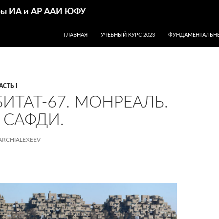
дры ИА и АР ААИ ЮФУ
ПЕРЕЙТИ К СОДЕРЖИМОМУ
ГЛАВНАЯ
УЧЕБНЫЙ КУРС 2023
ФУНДАМЕНТАЛЬНЫ
АСТЬ I
БИТАТ-67. МОНРЕАЛЬ.
САФДИ.
ARCHIALEXEEV