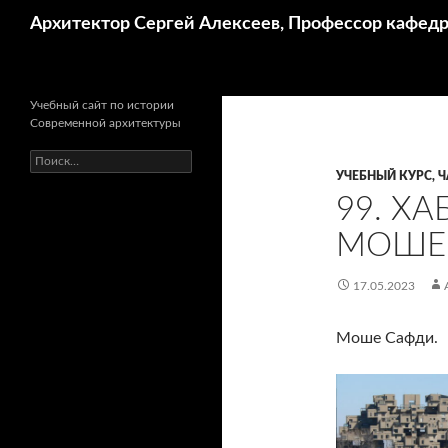
Поиск
Архитектор Сергей Алексеев, Профессор кафе
Учебный сайт по истории
Современной архитектуры
Найти:
УЧЕБНЫЙ КУРС, Ч
99. ХА
МОШЕ 
17.05.2023
Моше Сафди.