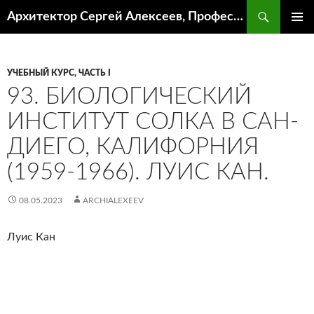
Поиск
Архитектор Сергей Алексеев, Профессор кафедры ИА и АР ААИ ЮФУ
ПЕРЕЙТИ
ОСНОВ
К
МЕНЮ
СОДЕРЖИМОМУ
УЧЕБНЫЙ КУРС, ЧАСТЬ I
93. БИОЛОГИЧЕСКИЙ
ИНСТИТУТ СОЛКА В САН-
ДИЕГО, КАЛИФОРНИЯ
(1959-1966). ЛУИС КАН.
08.05.2023
ARCHIALEXEEV
Луис Кан