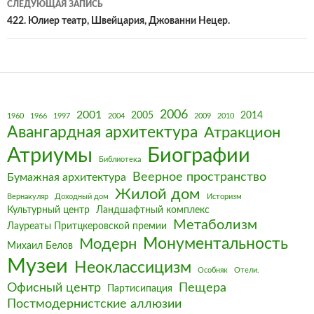
СЛЕДУЮЩАЯ ЗАПИСЬ
422. Юлиер театр, Швейцария, Джованни Нецер.
2006
2001
2005
2014
1960
1966
1997
2004
2009
2010
Авангардная архитектура
Атракцион
Биографии
Атриумы
Библиотека
Веерное пространство
Бумажная архитектура
Жилой дом
Вернакуляр
Доходный дом
Историзм
Культурный центр
Ландшафтный комплекс
Метаболизм
Лауреаты Притцкеровской премии
Монументальность
Модерн
Михаил Белов
Музеи
Неоклассицизм
Особняк
Отели.
Офисный центр
Пещера
Партисипация
Постмодернистские аллюзии