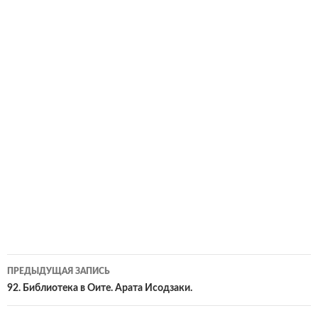
Навигация
ПРЕДЫДУЩАЯ ЗАПИСЬ
по
92. Библиотека в Оите. Арата Исодзаки.
записям