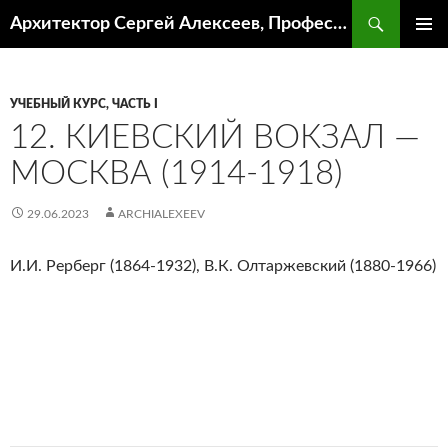
Поиск
Архитектор Сергей Алексеев, Профессор кафедры ИА и АР ААИ ЮФУ
ПЕРЕЙТИ
ОСНОВ
К
МЕНЮ
СОДЕРЖИМОМУ
УЧЕБНЫЙ КУРС, ЧАСТЬ I
12. КИЕВСКИЙ ВОКЗАЛ —
МОСКВА (1914-1918)
29.06.2023
ARCHIALEXEEV
И.И. Рерберг (1864-1932), В.К. Олтаржевский (1880-1966)