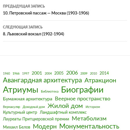
Навигация
ПРЕДЫДУЩАЯ ЗАПИСЬ
по
10. Петровский пассаж — Москва (1903-1906)
записям
СЛЕДУЮЩАЯ ЗАПИСЬ
8. Львовский вокзал (1902-1904)
2006
2001
2005
2014
1960
1966
1997
2004
2009
2010
Авангардная архитектура
Атракцион
Биографии
Атриумы
Библиотека
Веерное пространство
Бумажная архитектура
Жилой дом
Вернакуляр
Доходный дом
Историзм
Культурный центр
Ландшафтный комплекс
Метаболизм
Лауреаты Притцкеровской премии
Монументальность
Модерн
Михаил Белов