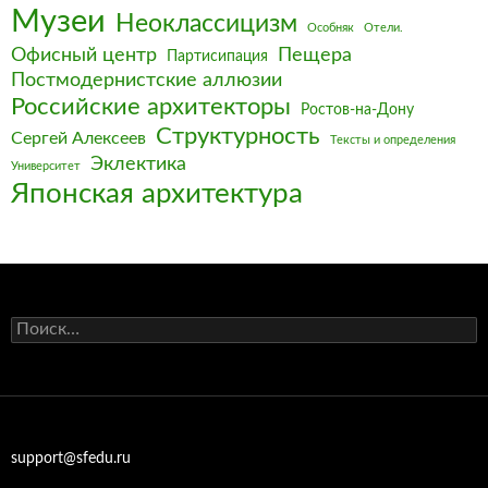
Музеи
Неоклассицизм
Особняк
Отели.
Офисный центр
Пещера
Партисипация
Постмодернистские аллюзии
Российские архитекторы
Ростов-на-Дону
Структурность
Сергей Алексеев
Тексты и определения
Эклектика
Университет
Японская архитектура
Найти:
support@sfedu.ru