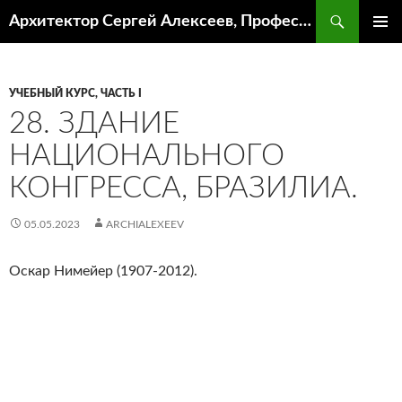
Поиск
Архитектор Сергей Алексеев, Профессор кафедры ИА и АР ААИ ЮФУ
ПЕРЕЙТИ
ОСНОВ
К
МЕНЮ
СОДЕРЖИМОМУ
УЧЕБНЫЙ КУРС, ЧАСТЬ I
28. ЗДАНИЕ
НАЦИОНАЛЬНОГО
КОНГРЕССА, БРАЗИЛИА.
05.05.2023
ARCHIALEXEEV
Оскар Нимейер (1907-2012).