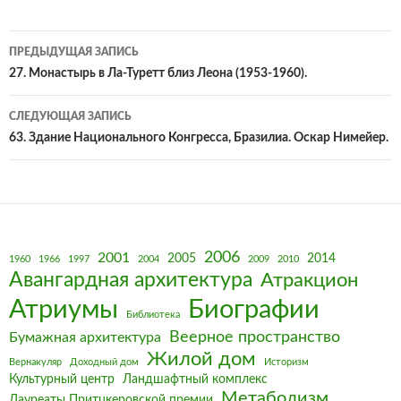
Навигация
ПРЕДЫДУЩАЯ ЗАПИСЬ
по
27. Монастырь в Ла-Туретт близ Леона (1953-1960).
записям
СЛЕДУЮЩАЯ ЗАПИСЬ
63. Здание Национального Конгресса, Бразилиа. Оскар Нимейер.
2006
2001
2005
2014
1960
1966
1997
2004
2009
2010
Авангардная архитектура
Атракцион
Биографии
Атриумы
Библиотека
Веерное пространство
Бумажная архитектура
Жилой дом
Вернакуляр
Доходный дом
Историзм
Культурный центр
Ландшафтный комплекс
Метаболизм
Лауреаты Притцкеровской премии