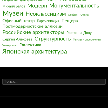
Монументальность
Модерн
Михаил Белов
Музеи
Неоклассицизм
Особняк
Отели.
Офисный центр
Пещера
Партисипация
Постмодернистские аллюзии
Российские архитекторы
Ростов-на-Дону
Структурность
Сергей Алексеев
Тексты и определения
Эклектика
Университет
Японская архитектура
Найти: