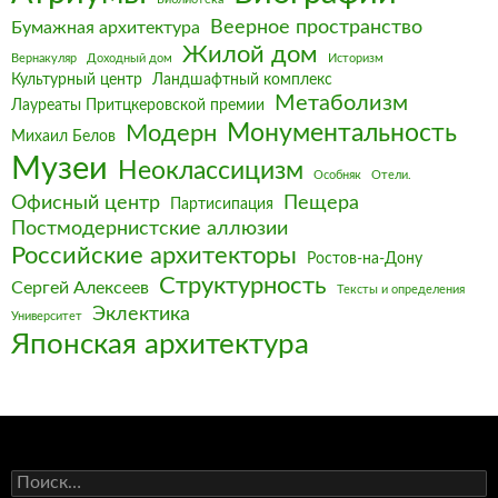
Веерное пространство
Бумажная архитектура
Жилой дом
Вернакуляр
Доходный дом
Историзм
Культурный центр
Ландшафтный комплекс
Метаболизм
Лауреаты Притцкеровской премии
Монументальность
Модерн
Михаил Белов
Музеи
Неоклассицизм
Особняк
Отели.
Офисный центр
Пещера
Партисипация
Постмодернистские аллюзии
Российские архитекторы
Ростов-на-Дону
Структурность
Сергей Алексеев
Тексты и определения
Эклектика
Университет
Японская архитектура
Найти: