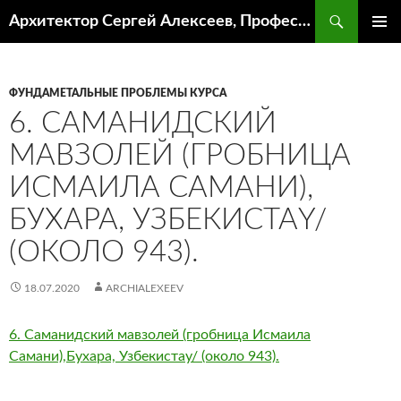
Поиск
Архитектор Сергей Алексеев, Профессор кафедры ИА и АР ААИ ЮФУ
ПЕРЕЙТИ
ОСНОВ
К
МЕНЮ
СОДЕРЖИМОМУ
ФУНДАМЕТАЛЬНЫЕ ПРОБЛЕМЫ КУРСА
6. САМАНИДСКИЙ
МАВЗОЛЕЙ (ГРОБНИЦА
ИСМАИЛА САМАНИ),
БУХАРА, УЗБЕКИСТАY/
(ОКОЛО 943).
18.07.2020
ARCHIALEXEEV
6. Саманидский мавзолей (гробница Исмаила
Самани),Бухара, Узбекистаy/ (около 943).