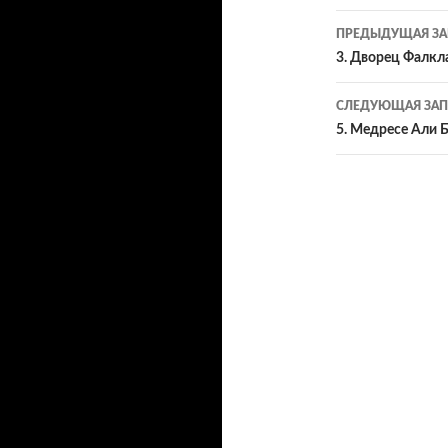
Навигац
ПРЕДЫДУЩАЯ ЗА
по
3. Дворец Фалкл
записям
СЛЕДУЮЩАЯ ЗАП
5. Медресе Али 