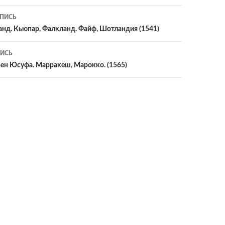
ия
ПИСЬ
анд. Кьюпар, Фалкланд. Файф, Шотландия (1541)
ИСЬ
Бен Юсуфа. Марракеш, Марокко. (1565)