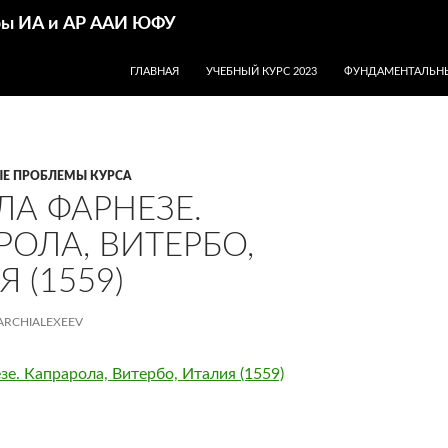
дры ИА и АР ААИ ЮФУ
ПЕРЕЙТИ К СОДЕРЖИМОМУ
ГЛАВНАЯ
УЧЕБНЫЙ КУРС 2023
ФУНДАМЕНТАЛЬНЫ
Е ПРОБЛЕМЫ КУРСА
ЛА ФАРНЕЗЕ.
РОЛА, ВИТЕРБО,
 (1559)
ARCHIALEXEEV
зе. Капрарола, Витербо, Италия (1559)