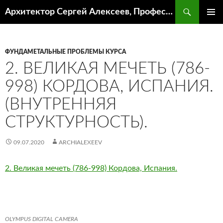
Поиск
Архитектор Сергей Алексеев, Профессор кафедры ИА и АР ААИ ЮФУ
ПЕРЕЙТИ
ОСНОВ
К
МЕНЮ
СОДЕРЖИМОМУ
ФУНДАМЕТАЛЬНЫЕ ПРОБЛЕМЫ КУРСА
2. ВЕЛИКАЯ МЕЧЕТЬ (786-
998) КОРДОВА, ИСПАНИЯ.
(ВНУТРЕННЯЯ
СТРУКТУРНОСТЬ).
09.07.2020
ARCHIALEXEEV
2. Великая мечеть (786-998) Кордова, Испания.
OLYMPUS DIGITAL CAMERA