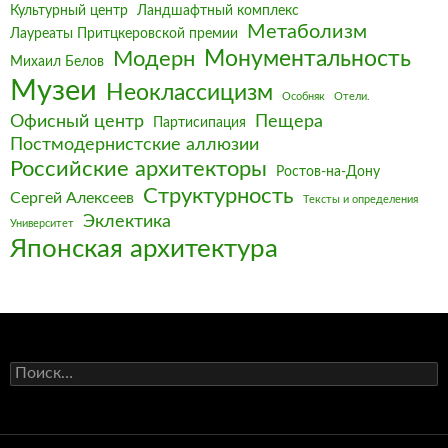
Культурный центр
Ландшафтный комплекс
Метаболизм
Лауреаты Притцкеровской премии
Монументальность
Модерн
Михаил Белов
Музеи
Неоклассицизм
Особняк
Отели.
Офисный центр
Пещера
Партисипация
Постмодернистские аллюзии
Российские архитекторы
Ростов-на-Дону
Структурность
Сергей Алексеев
Тексты и определения
Эклектика
Университет
Японская архитектура
Найти: