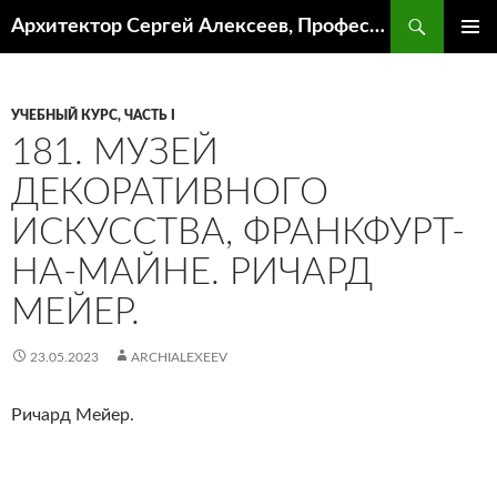
Поиск
Архитектор Сергей Алексеев, Профессор кафедры ИА и АР ААИ ЮФУ
ПЕРЕЙТИ
ОСНОВ
К
МЕНЮ
СОДЕРЖИМОМУ
УЧЕБНЫЙ КУРС, ЧАСТЬ I
181. МУЗЕЙ
ДЕКОРАТИВНОГО
ИСКУССТВА, ФРАНКФУРТ-
НА-МАЙНЕ. РИЧАРД
МЕЙЕР.
23.05.2023
ARCHIALEXEEV
Ричард Мейер.