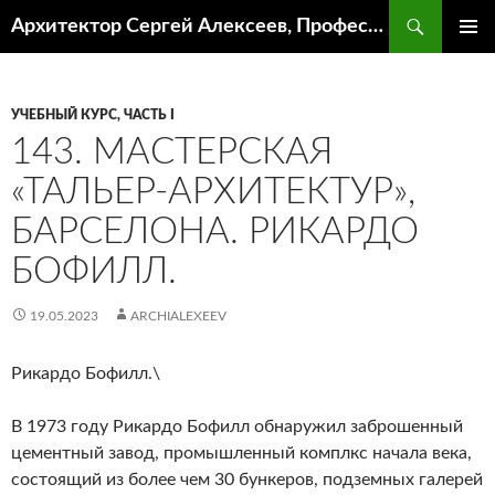
Поиск
Архитектор Сергей Алексеев, Профессор кафедры ИА и АР ААИ ЮФУ
ПЕРЕЙТИ
ОСНОВ
К
МЕНЮ
СОДЕРЖИМОМУ
УЧЕБНЫЙ КУРС, ЧАСТЬ I
143. МАСТЕРСКАЯ
«ТАЛЬЕР-АРХИТЕКТУР»,
БАРСЕЛОНА. РИКАРДО
БОФИЛЛ.
19.05.2023
ARCHIALEXEEV
Рикардо Бофилл.\
В 1973 году Рикардо Бофилл обнаружил заброшенный
цементный завод, промышленный комплкс начала века,
состоящий из более чем 30 бункеров, подземных галерей