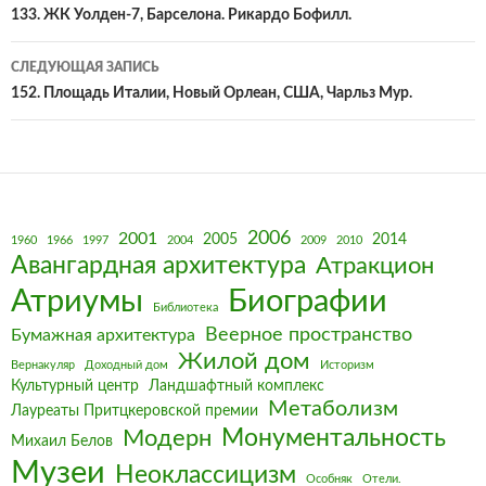
по
133. ЖК Уолден-7, Барселона. Рикардо Бофилл.
записям
СЛЕДУЮЩАЯ ЗАПИСЬ
152. Площадь Италии, Новый Орлеан, США, Чарльз Мур.
2006
2001
2005
2014
1960
1966
1997
2004
2009
2010
Авангардная архитектура
Атракцион
Биографии
Атриумы
Библиотека
Веерное пространство
Бумажная архитектура
Жилой дом
Вернакуляр
Доходный дом
Историзм
Культурный центр
Ландшафтный комплекс
Метаболизм
Лауреаты Притцкеровской премии
Монументальность
Модерн
Михаил Белов
Музеи
Неоклассицизм
Особняк
Отели.