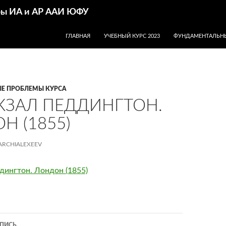
дры ИА и АР ААИ ЮФУ
ПЕРЕЙТИ К СОДЕРЖИМОМУ
ГЛАВНАЯ
УЧЕБНЫЙ КУРС 2023
ФУНДАМЕНТАЛЬНЫ
Е ПРОБЛЕМЫ КУРСА
ОКЗАЛ ПЕДДИНГТОН.
Н (1855)
ARCHIALEXEEV
дингтон. Лондон (1855)
ия
ПИСЬ