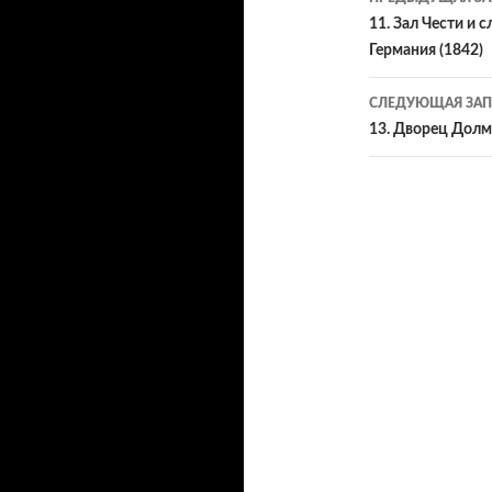
по
11. Зал Чести и 
Германия (1842)
записям
СЛЕДУЮЩАЯ ЗАП
13. Дворец Долма