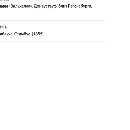
славы «Вальхалла». Донаустауф, близ Регенсбурга,
ИСЬ
бахче. Стамбул. (1855)