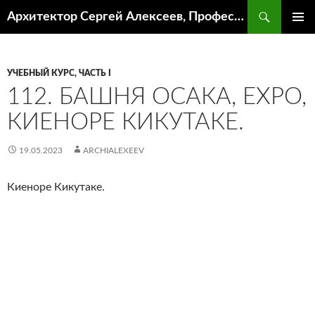
Поиск
Архитектор Сергей Алексеев, Профессор кафедры ИА и АР ААИ ЮФУ
ПЕРЕЙТИ
ОСНОВ
К
МЕНЮ
СОДЕРЖИМОМУ
УЧЕБНЫЙ КУРС, ЧАСТЬ I
112. БАШНЯ ОСАКА, EXPO,
КИЕНОРЕ КИКУТАКЕ.
19.05.2023
ARCHIALEXEEV
Киеноре Кикутаке.