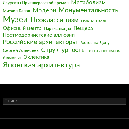
Метаболизм
Лауреаты Притцкеровской премии
Монументальность
Модерн
Михаил Белов
Музеи
Неоклассицизм
Особняк
Отели.
Офисный центр
Пещера
Партисипация
Постмодернистские аллюзии
Российские архитекторы
Ростов-на-Дону
Структурность
Сергей Алексеев
Тексты и определения
Эклектика
Университет
Японская архитектура
Найти: