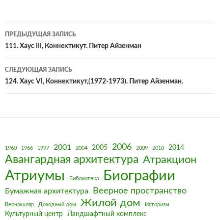
Навигация
ПРЕДЫДУЩАЯ ЗАПИСЬ
по
111. Хаус III, Коннектикут. Питер Айзенман
записям
СЛЕДУЮЩАЯ ЗАПИСЬ
124. Хаус VI, Коннектикут,(1972-1973). Питер Айзенман.
2006
2001
2005
2014
1960
1966
1997
2004
2009
2010
Авангардная архитектура
Атракцион
Биографии
Атриумы
Библиотека
Веерное пространство
Бумажная архитектура
Жилой дом
Вернакуляр
Доходный дом
Историзм
Культурный центр
Ландшафтный комплекс