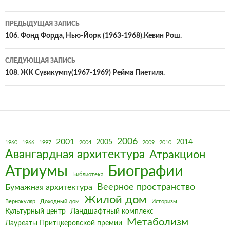
Навигация
ПРЕДЫДУЩАЯ ЗАПИСЬ
по
106. Фонд Форда, Нью-Йорк (1963-1968).Кевин Рош.
записям
СЛЕДУЮЩАЯ ЗАПИСЬ
108. ЖК Сувикумпу(1967-1969) Рейма Пиетиля.
2006
2001
2005
2014
1960
1966
1997
2004
2009
2010
Авангардная архитектура
Атракцион
Биографии
Атриумы
Библиотека
Веерное пространство
Бумажная архитектура
Жилой дом
Вернакуляр
Доходный дом
Историзм
Культурный центр
Ландшафтный комплекс
Метаболизм
Лауреаты Притцкеровской премии