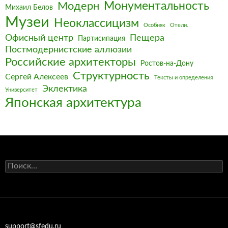
Монументальность
Модерн
Михаил Белов
Музеи
Неоклассицизм
Особняк
Отели.
Офисный центр
Пещера
Партисипация
Постмодернистские аллюзии
Российские архитекторы
Ростов-на-Дону
Структурность
Сергей Алексеев
Тексты и определения
Эклектика
Университет
Японская архитектура
Найти:
support@sfedu.ru