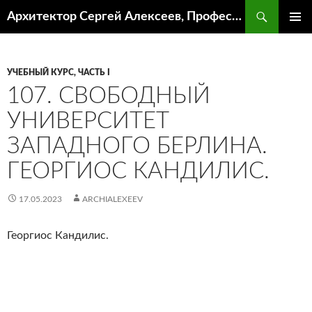
Поиск
Архитектор Сергей Алексеев, Профессор кафедры ИА и АР ААИ ЮФУ
ПЕРЕЙТИ
ОСНОВ
К
МЕНЮ
СОДЕРЖИМОМУ
УЧЕБНЫЙ КУРС, ЧАСТЬ I
107. СВОБОДНЫЙ
УНИВЕРСИТЕТ
ЗАПАДНОГО БЕРЛИНА.
ГЕОРГИОС КАНДИЛИС.
17.05.2023
ARCHIALEXEEV
Георгиос Кандилис.