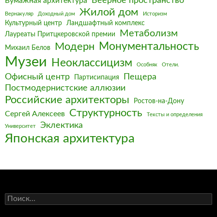
Веерное пространство
Бумажная архитектура
Жилой дом
Вернакуляр
Доходный дом
Историзм
Культурный центр
Ландшафтный комплекс
Метаболизм
Лауреаты Притцкеровской премии
Монументальность
Модерн
Михаил Белов
Музеи
Неоклассицизм
Особняк
Отели.
Офисный центр
Пещера
Партисипация
Постмодернистские аллюзии
Российские архитекторы
Ростов-на-Дону
Структурность
Сергей Алексеев
Тексты и определения
Эклектика
Университет
Японская архитектура
Найти: