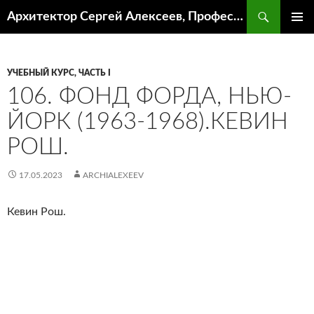
Поиск
Архитектор Сергей Алексеев, Профессор кафедры ИА и АР ААИ ЮФУ
ПЕРЕЙТИ
ОСНОВ
К
МЕНЮ
СОДЕРЖИМОМУ
УЧЕБНЫЙ КУРС, ЧАСТЬ I
106. ФОНД ФОРДА, НЬЮ-
ЙОРК (1963-1968).КЕВИН
РОШ.
17.05.2023
ARCHIALEXEEV
Кевин Рош.