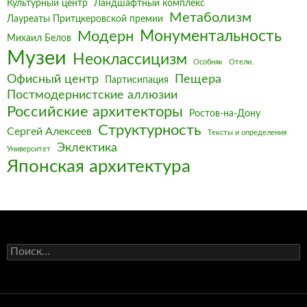
Культурный центр
Ландшафтный комплекс
Метаболизм
Лауреаты Притцкеровской премии
Монументальность
Модерн
Михаил Белов
Музеи
Неоклассицизм
Особняк
Отели.
Офисный центр
Пещера
Партисипация
Постмодернистские аллюзии
Российские архитекторы
Ростов-на-Дону
Структурность
Сергей Алексеев
Тексты и определения
Эклектика
Университет
Японская архитектура
Найти: