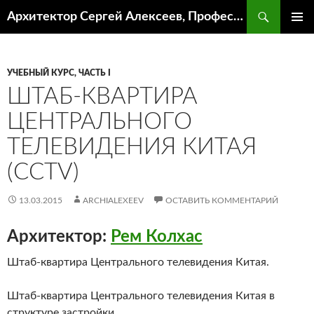
Поиск
Архитектор Сергей Алексеев, Профессор кафедры ИА и АР ААИ ЮФУ
ПЕРЕЙТИ
ОСНОВ
К
МЕНЮ
СОДЕРЖИМОМУ
УЧЕБНЫЙ КУРС, ЧАСТЬ I
ШТАБ-КВАРТИРА
ЦЕНТРАЛЬНОГО
ТЕЛЕВИДЕНИЯ КИТАЯ
(CCTV)
13.03.2015
ARCHIALEXEEV
ОСТАВИТЬ КОММЕНТАРИЙ
Архитектор:
Рем Колхас
Штаб-квартира Центрального телевидения Китая.
Штаб-квартира Центрального телевидения Китая в
структуре застройки.