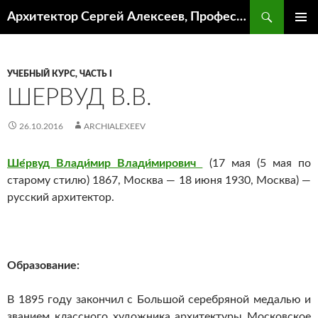
Поиск
Архитектор Сергей Алексеев, Профессор кафедры ИА и АР ААИ ЮФУ
ПЕРЕЙТИ
ОСНОВ
К
МЕНЮ
СОДЕРЖИМОМУ
УЧЕБНЫЙ КУРС, ЧАСТЬ I
ШЕРВУД В.В.
26.10.2016
ARCHIALEXEEV
Ше́рвуд Влади́мир Влади́мирович
(17 мая (5 мая по
старому стилю) 1867, Москва — 18 июня 1930, Москва) —
русский архитектор.
Образование:
В 1895 году закончил с Большой серебряной медалью и
званием классного художника архитектуры Московское