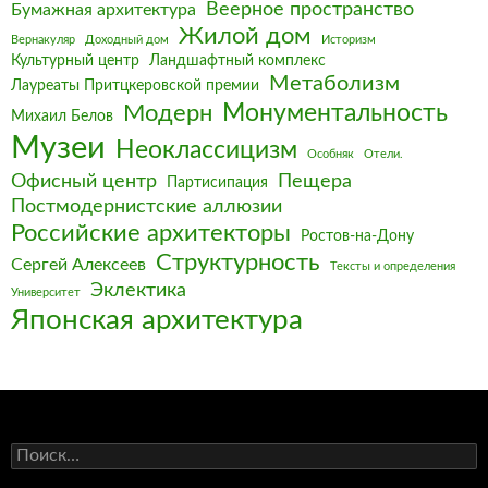
Веерное пространство
Бумажная архитектура
Жилой дом
Вернакуляр
Доходный дом
Историзм
Культурный центр
Ландшафтный комплекс
Метаболизм
Лауреаты Притцкеровской премии
Монументальность
Модерн
Михаил Белов
Музеи
Неоклассицизм
Особняк
Отели.
Офисный центр
Пещера
Партисипация
Постмодернистские аллюзии
Российские архитекторы
Ростов-на-Дону
Структурность
Сергей Алексеев
Тексты и определения
Эклектика
Университет
Японская архитектура
Найти: