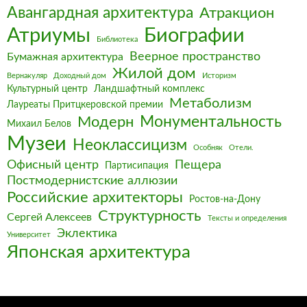
Авангардная архитектура
Атракцион
Биографии
Атриумы
Библиотека
Веерное пространство
Бумажная архитектура
Жилой дом
Вернакуляр
Доходный дом
Историзм
Культурный центр
Ландшафтный комплекс
Метаболизм
Лауреаты Притцкеровской премии
Монументальность
Модерн
Михаил Белов
Музеи
Неоклассицизм
Особняк
Отели.
Офисный центр
Пещера
Партисипация
Постмодернистские аллюзии
Российские архитекторы
Ростов-на-Дону
Структурность
Сергей Алексеев
Тексты и определения
Эклектика
Университет
Японская архитектура