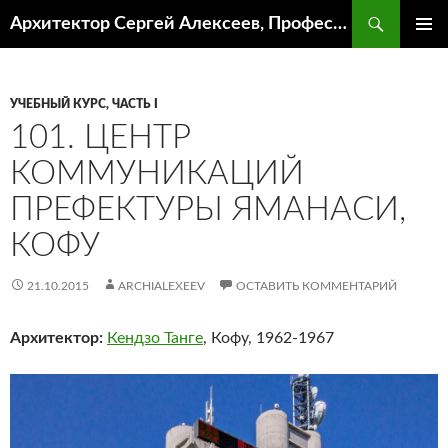
Поиск
Архитектор Сергей Алексеев, Профессор кафедры ИА и АР ААИ ЮФУ
ПЕРЕЙТИ
ОСНОВ
К
МЕНЮ
СОДЕРЖИМОМУ
УЧЕБНЫЙ КУРС, ЧАСТЬ I
101. ЦЕНТР
КОММУНИКАЦИЙ
ПРЕФЕКТУРЫ ЯМАНАСИ,
КОФУ
21.10.2015
ARCHIALEXEEV
ОСТАВИТЬ КОММЕНТАРИЙ
Архитектор:
Кендзо Танге
, Кофу, 1962-1967