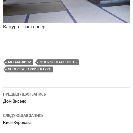
Кацура — интерьер.
МЕТАБОЛИЗМ
МОНУМЕНТАЛЬНОСТЬ
ЯПОНСКАЯ АРХИТЕКТУРА
Навигация
ПРЕДЫДУЩАЯ ЗАПИСЬ
по
Дом Висенс
записям
СЛЕДУЮЩАЯ ЗАПИСЬ
Кисё Курокава