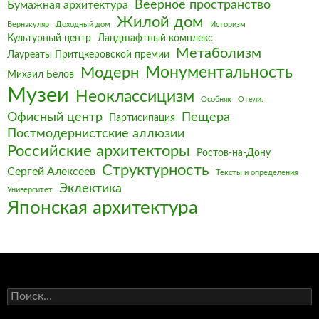
Веерное пространство
Бумажная архитектура
Жилой дом
Вернакуляр
Доходный дом
Историзм
Культурный центр
Ландшафтный комплекс
Метаболизм
Лауреаты Притцкеровской премии
Монументальность
Модерн
Михаил Белов
Музеи
Неоклассицизм
Особняк
Отели.
Офисный центр
Пещера
Партисипация
Постмодернистские аллюзии
Российские архитекторы
Ростов-на-Дону
Структурность
Сергей Алексеев
Тексты и определения
Эклектика
Университет
Японская архитектура
Найти: