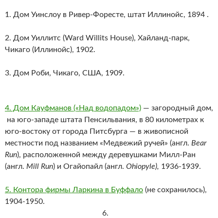
1. Дом Уинслоу в Ривер-Форесте, штат Иллинойс, 1894 .
2. Дом Уиллитс (Ward Willits House), Хайланд-парк,
Чикаго (Иллинойс), 1902.
3. Дом Роби, Чикаго, США, 1909.
4. Дом Кауфманов («Над водопадом»)
— загородный дом,
на юго-западе штата Пенсильвания, в 80 километрах к
юго-востоку от города Питсбурга — в живописной
местности под названием «Медвежий ручей» (англ.
Bear
Run
), расположенной между деревушками Милл-Ран
(англ.
Mill Run
) и Огайопайл (англ.
Ohiopyle),
1936-1939.
5. Контора фирмы Ларкина в Буффало
(не сохранилось),
1904-1950.
6.