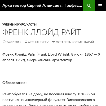
Поиск
Архитектор Сергей Алексеев, Профессор кафедры ИА и АР ААИ ЮФУ
ПЕРЕЙТИ
ОСНОВ
К
МЕНЮ
СОДЕРЖИМОМУ
УЧЕБНЫЙ КУРС, ЧАСТЬ I
ФРЕНК ЛЛОЙД РАЙТ
24.07.2015
ARCHIALEXEEV
ОСТАВИТЬ КОММЕНТАРИЙ
Фрэнк Ллойд Райт
(Frank Lloyd Wright, 8 июня 1867 — 9
апреля 1959), американский архитектор.
Образование:
Райт обучался на дому, не посещая школу. В 1885 он
поступил на инженерный факультет Висконсинского
университета
.
Учась в университете, он подрабатывает