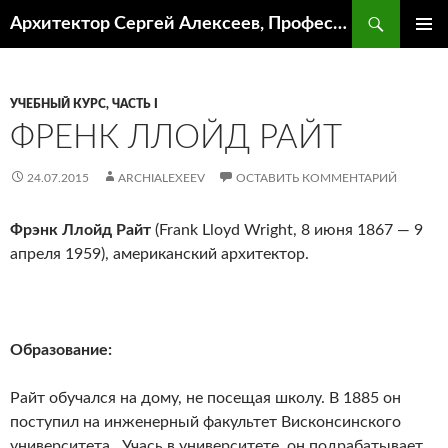
Поиск
Архитектор Сергей Алексеев, Профессор кафедры ИА и АР ААИ ЮФУ
ПЕРЕЙТИ
ОСНОВ
К
МЕНЮ
СОДЕРЖИМОМУ
УЧЕБНЫЙ КУРС, ЧАСТЬ I
ФРЕНК ЛЛОЙД РАЙТ
24.07.2015
ARCHIALEXEEV
ОСТАВИТЬ КОММЕНТАРИЙ
Фрэнк Ллойд Райт
(Frank Lloyd Wright, 8 июня 1867 — 9
апреля 1959), американский архитектор.
Образование:
Райт обучался на дому, не посещая школу. В 1885 он
поступил на инженерный факультет Висконсинского
университета
.
Учась в университете, он подрабатывает