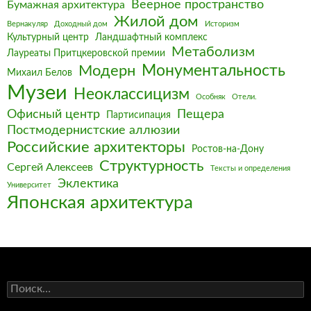
Веерное пространство
Бумажная архитектура
Жилой дом
Вернакуляр
Доходный дом
Историзм
Культурный центр
Ландшафтный комплекс
Метаболизм
Лауреаты Притцкеровской премии
Монументальность
Модерн
Михаил Белов
Музеи
Неоклассицизм
Особняк
Отели.
Офисный центр
Пещера
Партисипация
Постмодернистские аллюзии
Российские архитекторы
Ростов-на-Дону
Структурность
Сергей Алексеев
Тексты и определения
Эклектика
Университет
Японская архитектура
Найти: