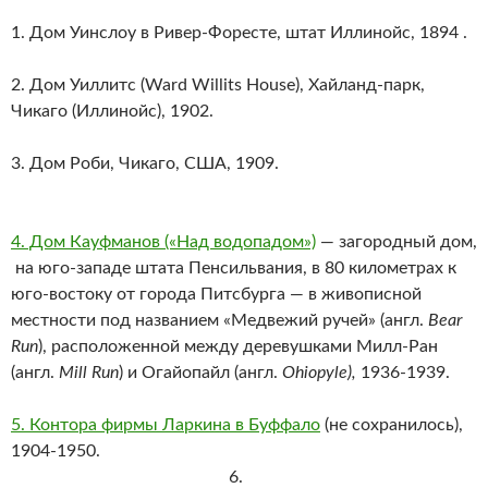
1. Дом Уинслоу в Ривер-Форесте, штат Иллинойс, 1894 .
2. Дом Уиллитс (Ward Willits House), Хайланд-парк,
Чикаго (Иллинойс), 1902.
3. Дом Роби, Чикаго, США, 1909.
4. Дом Кауфманов («Над водопадом»)
— загородный дом,
на юго-западе штата Пенсильвания, в 80 километрах к
юго-востоку от города Питсбурга — в живописной
местности под названием «Медвежий ручей» (англ.
Bear
Run
), расположенной между деревушками Милл-Ран
(англ.
Mill Run
) и Огайопайл (англ.
Ohiopyle),
1936-1939.
5. Контора фирмы Ларкина в Буффало
(не сохранилось),
1904-1950.
6.