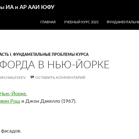
дры ИА и АР ААИ ЮФУ
ПЕРЕЙТИ К СОДЕРЖИМОМУ
ГЛАВНАЯ
УЧЕБНЫЙ КУРС 2023
ФУНДАМЕНТАЛЬНЫ
АСТЬ I
,
ФУНДАМЕТАЛЬНЫЕ ПРОБЛЕМЫ КУРСА
ФОРДА В НЬЮ-ЙОРКЕ
ARCHIALEXEEV
ОСТАВИТЬ КОММЕНТАРИЙ
 Нью-Йорке.
евин Рош
и Джон Дакелло (1967).
 фасадов.