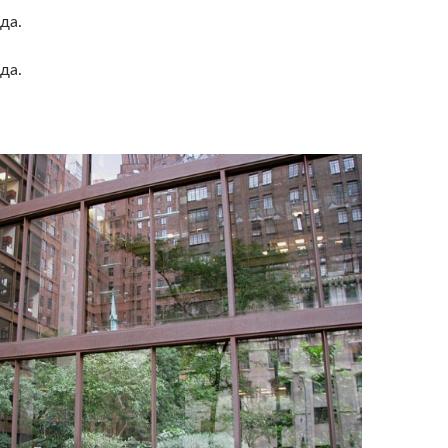
да.
да.