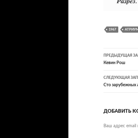
1967
АТРИУ
Навигац
ПРЕДЫДУЩАЯ ЗА
по
Кевин Рош
записям
СЛЕДУЮЩАЯ ЗАП
Сто зарубежных 
ДОБАВИТЬ К
Ваш адрес email 