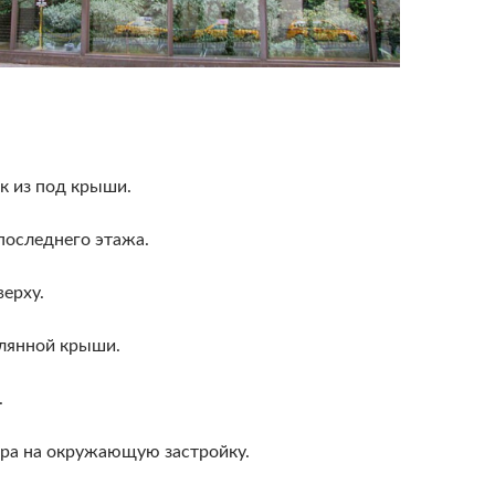
к из под крыши.
последнего этажа.
верху.
лянной крыши.
.
ера на окружающую застройку.