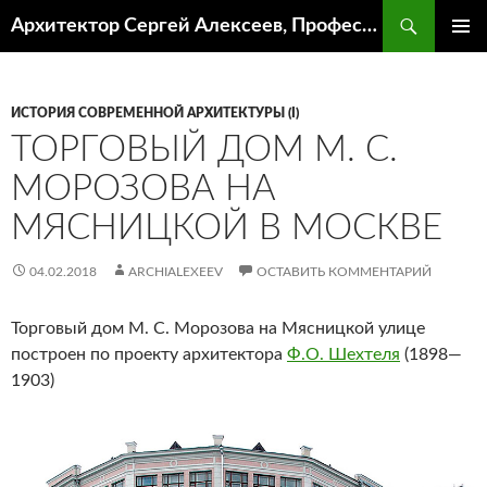
Поиск
Архитектор Сергей Алексеев, Профессор кафедры ИА и АР ААИ ЮФУ
ПЕРЕЙТИ
ОСНОВ
К
МЕНЮ
СОДЕРЖИМОМУ
ИСТОРИЯ СОВРЕМЕННОЙ АРХИТЕКТУРЫ (I)
ТОРГОВЫЙ ДОМ М. С.
МОРОЗОВА НА
МЯСНИЦКОЙ В МОСКВЕ
04.02.2018
ARCHIALEXEEV
ОСТАВИТЬ КОММЕНТАРИЙ
Торговый дом М. С. Морозова на Мясницкой улице
построен по проекту архитектора
Ф.О. Шехтеля
(1898—
1903)