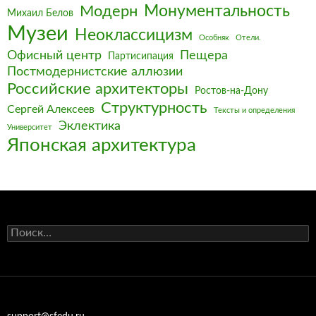
Монументальность
Модерн
Михаил Белов
Музеи
Неоклассицизм
Особняк
Отели.
Офисный центр
Пещера
Партисипация
Постмодернистские аллюзии
Российские архитекторы
Ростов-на-Дону
Структурность
Сергей Алексеев
Тексты и определения
Эклектика
Университет
Японская архитектура
Найти: