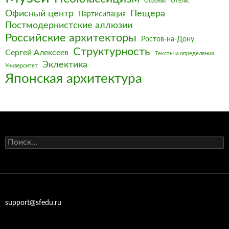
Особняк
Отели.
Офисный центр
Пещера
Партисипация
Постмодернистские аллюзии
Российские архитекторы
Ростов-на-Дону
Структурность
Сергей Алексеев
Тексты и определения
Эклектика
Университет
Японская архитектура
Найти:
support@sfedu.ru