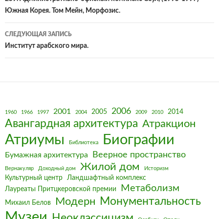
по
Южная Корея. Том Мейн, Морфозис.
записям
СЛЕДУЮЩАЯ ЗАПИСЬ
Институт арабского мира.
2006
2001
2005
2014
1960
1966
1997
2004
2009
2010
Авангардная архитектура
Атракцион
Биографии
Атриумы
Библиотека
Веерное пространство
Бумажная архитектура
Жилой дом
Вернакуляр
Доходный дом
Историзм
Культурный центр
Ландшафтный комплекс
Метаболизм
Лауреаты Притцкеровской премии
Монументальность
Модерн
Михаил Белов
Музеи
Неоклассицизм