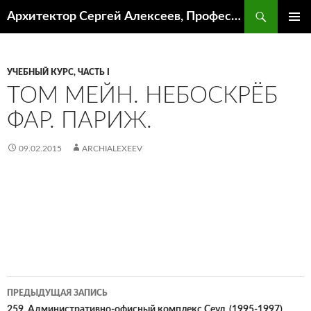
Поиск
Архитектор Сергей Алексеев, Профессор кафедры ИА и АР ААИ ЮФУ
ПЕРЕЙТИ
ОСНОВ
К
МЕНЮ
СОДЕРЖИМОМУ
УЧЕБНЫЙ КУРС, ЧАСТЬ I
ТОМ МЕЙН. НЕБОСКРЁБ
ФАР. ПАРИЖ.
09.02.2015
ARCHIALEXEEV
Навигация
ПРЕДЫДУЩАЯ ЗАПИСЬ
259. Административно-офисный комплекс Сеул, (1995-1997)