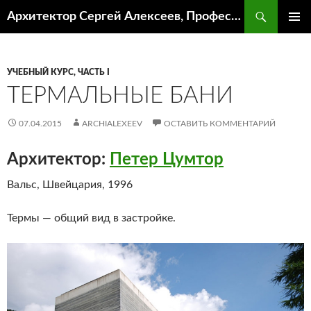
Поиск
Архитектор Сергей Алексеев, Профессор кафедры ИА и АР ААИ ЮФУ
ПЕРЕЙТИ
ОСНОВ
К
МЕНЮ
СОДЕРЖИМОМУ
УЧЕБНЫЙ КУРС, ЧАСТЬ I
ТЕРМАЛЬНЫЕ БАНИ
07.04.2015
ARCHIALEXEEV
ОСТАВИТЬ КОММЕНТАРИЙ
Архитектор:
Петер Цумтор
Вальс, Швейцария, 1996
Термы — общий вид в застройке.