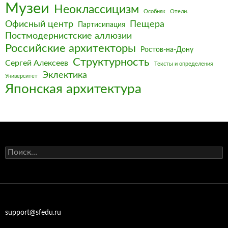
Музеи
Неоклассицизм
Особняк
Отели.
Офисный центр
Пещера
Партисипация
Постмодернистские аллюзии
Российские архитекторы
Ростов-на-Дону
Структурность
Сергей Алексеев
Тексты и определения
Эклектика
Университет
Японская архитектура
Найти:
support@sfedu.ru