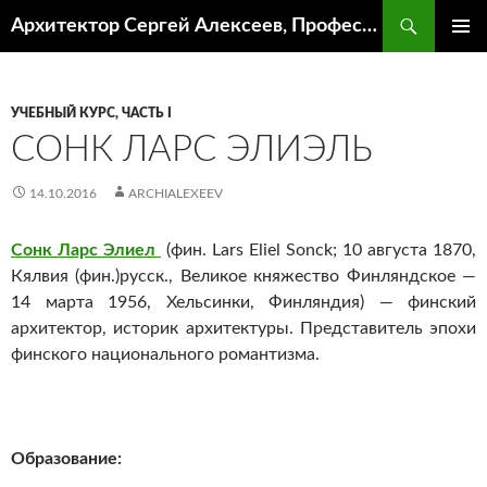
Поиск
Архитектор Сергей Алексеев, Профессор кафедры ИА и АР ААИ ЮФУ
ПЕРЕЙТИ
ОСНОВ
К
МЕНЮ
СОДЕРЖИМОМУ
УЧЕБНЫЙ КУРС, ЧАСТЬ I
СОНК ЛАРС ЭЛИЭЛЬ
14.10.2016
ARCHIALEXEEV
Сонк Ларс Элиел
(фин.
Lars Eliel Sonck
; 10 августа 1870,
Кялвия
(фин.)
русск.
, Великое княжество Финляндское —
14 марта 1956, Хельсинки, Финляндия) — финский
архитектор, историк архитектуры. Представитель эпохи
финского национального романтизма.
Образование: