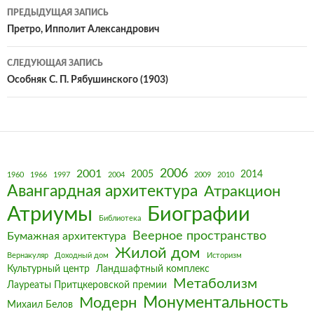
Навигация
ПРЕДЫДУЩАЯ ЗАПИСЬ
по
Претро, Ипполит Александрович
записям
СЛЕДУЮЩАЯ ЗАПИСЬ
Особняк С. П. Рябушинского (1903)
2006
2001
2005
2014
1960
1966
1997
2004
2009
2010
Авангардная архитектура
Атракцион
Биографии
Атриумы
Библиотека
Веерное пространство
Бумажная архитектура
Жилой дом
Вернакуляр
Доходный дом
Историзм
Культурный центр
Ландшафтный комплекс
Метаболизм
Лауреаты Притцкеровской премии
Монументальность
Модерн
Михаил Белов