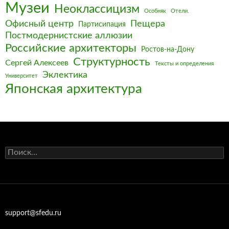
Музеи
Неоклассицизм
Особняк
Отели.
Офисный центр
Пещера
Партисипация
Постмодернистские аллюзии
Российские архитекторы
Ростов-на-Дону
Структурность
Сергей Алексеев
Тексты и определения
Эклектика
Университет
Японская архитектура
Найти:
support@sfedu.ru