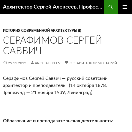
Поиск
Архитектор Сергей Алексеев, Профессор кафедры ИА и АР ААИ ЮФУ
ПЕРЕЙТИ
ОСНОВ
К
МЕНЮ
СОДЕРЖИМОМУ
ИСТОРИЯ СОВРЕМЕННОЙ АРХИТЕКТУРЫ (I)
СЕРАФИМОВ СЕРГЕЙ
САВВИЧ
25.11.2015
ARCHIALEXEEV
ОСТАВИТЬ КОММЕНТАРИЙ
Серафимов Сергей Саввич — русский советский
архитектор и преподаватель, (14 октября 1878,
Трапезунд — 21 ноября 1939, Ленинград) .
Образование и преподавательская деятельность: