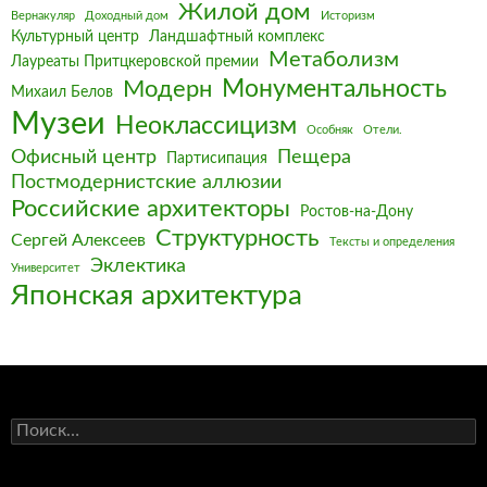
Жилой дом
Вернакуляр
Доходный дом
Историзм
Культурный центр
Ландшафтный комплекс
Метаболизм
Лауреаты Притцкеровской премии
Монументальность
Модерн
Михаил Белов
Музеи
Неоклассицизм
Особняк
Отели.
Офисный центр
Пещера
Партисипация
Постмодернистские аллюзии
Российские архитекторы
Ростов-на-Дону
Структурность
Сергей Алексеев
Тексты и определения
Эклектика
Университет
Японская архитектура
Найти: