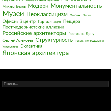
Монументальность
Модерн
Михаил Белов
Музеи
Неоклассицизм
Особняк
Отели.
Офисный центр
Пещера
Партисипация
Постмодернистские аллюзии
Российские архитекторы
Ростов-на-Дону
Структурность
Сергей Алексеев
Тексты и определения
Эклектика
Университет
Японская архитектура
Найти: