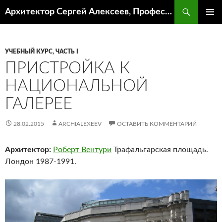
Поиск
Архитектор Сергей Алексеев, Профессор кафедры ИА и АР ААИ ЮФУ
ПЕРЕЙТИ
ОСНОВ
К
МЕНЮ
СОДЕРЖИМОМУ
УЧЕБНЫЙ КУРС, ЧАСТЬ I
ПРИСТРОЙКА К
НАЦИОНАЛЬНОЙ
ГАЛЕРЕЕ
28.02.2015
ARCHIALEXEEV
ОСТАВИТЬ КОММЕНТАРИЙ
Архитектор:
Роберт Вентури
Трафальгарская площадь.
Лондон 1987-1991.